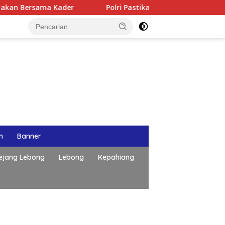
n Bersama Kader
Polri Pastikan Proses Pemeriksaan Per
n
Banner
ejang Lebong
Lebong
Kepahiang