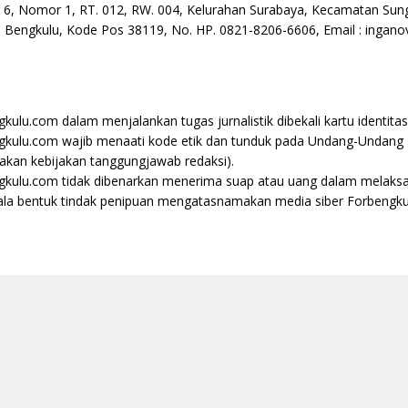
g 6, Nomor 1, RT. 012, RW. 004, Kelurahan Surabaya, Kecamatan Sung
si Bengkulu, Kode Pos 38119, No. HP. 0821-8206-6606, Email : inga
ulu.com dalam menjalankan tugas jurnalistik dibekali kartu identitas
ulu.com wajib menaati kode etik dan tunduk pada Undang-Undang Per
jakan kebijakan tanggungjawab redaksi).
kulu.com tidak dibenarkan menerima suap atau uang dalam melaksan
gala bentuk tindak penipuan mengatasnamakan media siber Forbengk