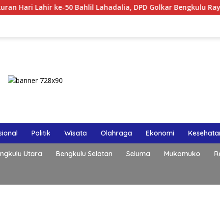
Hari Lahir ke-50 Bahlil Lahadalia, DPD Golkar Bengkulu Rayaka
ional
Politik
Wisata
Olahraga
Ekonomi
Kesehata
ngkulu Utara
Bengkulu Selatan
Seluma
Mukomuko
R