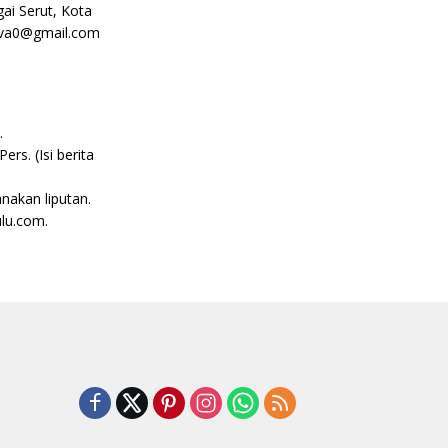
ai Serut, Kota
nova0@gmail.com
.
s. (Isi berita
akan liputan.
ulu.com.