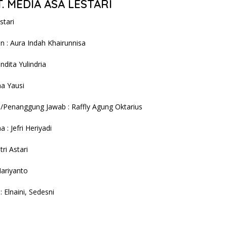
T. MEDIA ASA LESTARI
stari
 : Aura Indah Khairunnisa
ndita Yulindria
na Yausi
/Penanggung Jawab : Raffly Agung Oktarius
 : Jefri Heriyadi
ri Astari
Hariyanto
: Elnaini, Sedesni