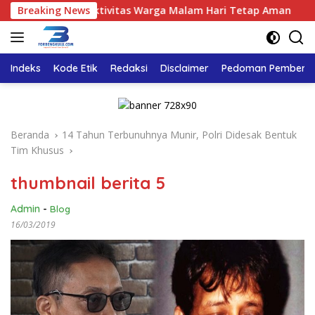
Langsung
k, Pastikan Aktivitas Warga Malam Hari Tetap Aman
Breaking News
Ta
ke
konten
Indeks
Kode Etik
Redaksi
Disclaimer
Pedoman Pemberita
Beranda
14 Tahun Terbunuhnya Munir, Polri Didesak Bentuk
Tim Khusus
thumbnail berita 5
Admin
-
Blog
16/03/2019