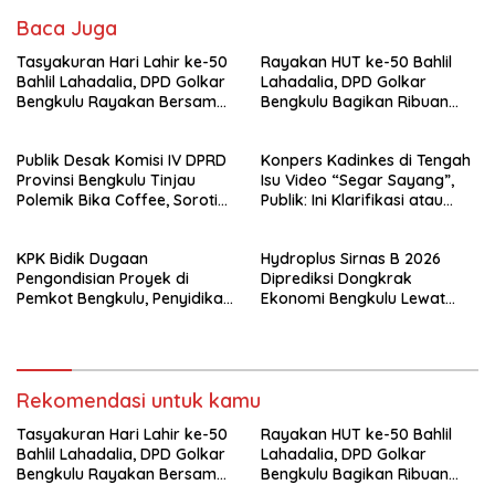
Baca Juga
Tasyakuran Hari Lahir ke-50
Rayakan HUT ke-50 Bahlil
Bahlil Lahadalia, DPD Golkar
Lahadalia, DPD Golkar
Bengkulu Rayakan Bersama
Bengkulu Bagikan Ribuan
Kader
Nasi Kotak dan Bantuan ke
Puluhan Panti Asuhan
Publik Desak Komisi IV DPRD
Konpers Kadinkes di Tengah
Provinsi Bengkulu Tinjau
Isu Video “Segar Sayang”,
Polemik Bika Coffee, Soroti
Publik: Ini Klarifikasi atau
Dugaan Pergeseran Konsep
Bukan?
Family Cafe
KPK Bidik Dugaan
Hydroplus Sirnas B 2026
Pengondisian Proyek di
Diprediksi Dongkrak
Pemkot Bengkulu, Penyidikan
Ekonomi Bengkulu Lewat
Tak Hanya Menyasar Kadis
Ribuan Pengunjung
PUPR
Rekomendasi untuk kamu
Tasyakuran Hari Lahir ke-50
Rayakan HUT ke-50 Bahlil
Bahlil Lahadalia, DPD Golkar
Lahadalia, DPD Golkar
Bengkulu Rayakan Bersama
Bengkulu Bagikan Ribuan
Kader
Nasi Kotak dan Bantuan ke