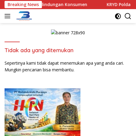
Langsung
u Pelanggaran Perlindungan Konsumen
Breaking News
KRYD Polda Bengk
ke
konten
Tidak ada yang ditemukan
Sepertinya kami tidak dapat menemukan apa yang anda cari.
Mungkin pencarian bisa membantu.