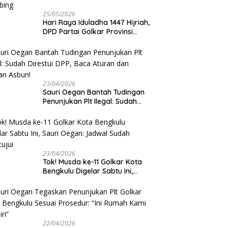
25/05/2026
Hari Raya Iduladha 1447 Hijriah,
DPD Partai Golkar Provinsi
Bengkulu Kurban 5 Sapi dan 1
Kambing
23/04/2026
Sauri Oegan Bantah Tudingan
Penunjukan Plt Ilegal: Sudah
Direstui DPP, Baca Aturan dan
Jangan Asbun!
23/04/2026
‎Tok! Musda ke-11 Golkar Kota
Bengkulu Digelar Sabtu Ini,
Sauri Oegan: Jadwal Sudah
Disetujui
22/04/2026