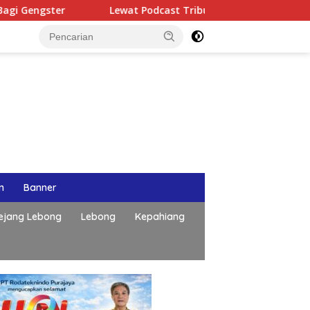
Lewat Podcast Tribun Bengkulu, Kapolda Bengkulu Papark
n
Banner
ejang Lebong
Lebong
Kepahiang