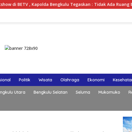
polda Bengkulu Tegaskan : Tidak Ada Ruang Bagi Gengster
ional
Politik
Wisata
Olahraga
Ekonomi
Kesehata
ngkulu Utara
Bengkulu Selatan
Seluma
Mukomuko
R