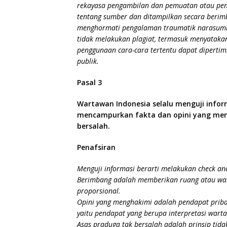
rekayasa pengambilan dan pemuatan atau peny
tentang sumber dan ditampilkan secara berim
menghormati pengalaman traumatik narasumbe
tidak melakukan plagiat, termasuk menyatakan 
penggunaan cara-cara tertentu dapat dipertimb
publik.
Pasal 3
Wartawan Indonesia selalu menguji infor
mencampurkan fakta dan opini yang men
bersalah.
Penafsiran
Menguji informasi berarti melakukan check and
Berimbang adalah memberikan ruang atau wak
proporsional.
Opini yang menghakimi adalah pendapat pribad
yaitu pendapat yang berupa interpretasi warta
Asas praduga tak bersalah adalah prinsip tid