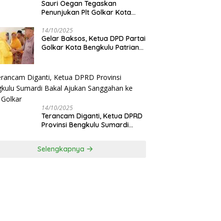
Sauri Oegan Tegaskan
Penunjukan Plt Golkar Kota
Bengkulu Sesuai Prosedur: “Ini
Rumah Kami Sendiri”
14/10/2025
‎Gelar Baksos, Ketua DPD Partai
Golkar Kota Bengkulu Patriana
Sosialinda: Aksi Nyata Berikan
Manfaat bagi Masyarakat
14/10/2025
Terancam Diganti, Ketua DPRD
Provinsi Bengkulu Sumardi
Bakal Ajukan Sanggahan ke
DPP Golkar
Selengkapnya