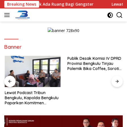
Langsung
gaskan : Tidak Ada Ruang Bagi Gengster
Breaking News
Lewat Podcast
ke
konten
Banner
Publik Desak Komisi IV DPRD
Provinsi Bengkulu Tinjau
Polemik Bika Coffee, Soroti
Dugaan Pergeseran Konsep
Family Cafe
Lewat Podcast Tribun
Bengkulu, Kapolda Bengkulu
Paparkan Komitmen
Mewujudkan Polri yang
Profesional dan Humanis