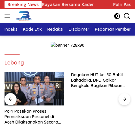
Langsung
olkar Bengkulu Rayakan Bersama Kader
Breaking News
Polri Pastikan P
ke
konten
Indeks
Kode Etik
Redaksi
Disclaimer
Pedoman Pemberita
Lebong
Rayakan HUT ke-50 Bahlil
Lahadalia, DPD Golkar
Bengkulu Bagikan Ribuan
Nasi Kotak dan Bantuan ke
Puluhan Panti Asuhan
Polri Pastikan Proses
Pemeriksaan Personel di
Aceh Dilaksanakan Secara
Profesional dan Transparan