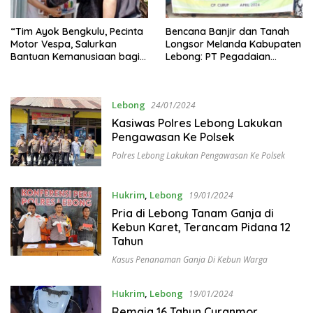
“Tim Ayok Bengkulu, Pecinta
Bencana Banjir dan Tanah
Motor Vespa, Salurkan
Longsor Melanda Kabupaten
Bantuan Kemanusiaan bagi
Lebong: PT Pegadaian
Korban Banjir di Kabupaten
Berikan Bantuan Sosial
Lebong”
Lebong
24/01/2024
Kasiwas Polres Lebong Lakukan
Pengawasan Ke Polsek
Polres Lebong Lakukan Pengawasan Ke Polsek
Hukrim
,
Lebong
19/01/2024
Pria di Lebong Tanam Ganja di
Kebun Karet, Terancam Pidana 12
Tahun
Kasus Penanaman Ganja Di Kebun Warga
Hukrim
,
Lebong
19/01/2024
Remaja 16 Tahun Curanmor