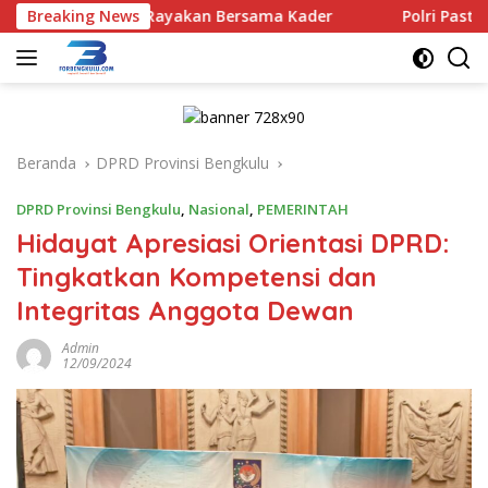
Langsung
engkulu Rayakan Bersama Kader
Breaking News
Polri Pastikan Proses P
ke
konten
Beranda
DPRD Provinsi Bengkulu
DPRD Provinsi Bengkulu
,
Nasional
,
PEMERINTAH
Hidayat Apresiasi Orientasi DPRD:
Tingkatkan Kompetensi dan
Integritas Anggota Dewan
Admin
12/09/2024