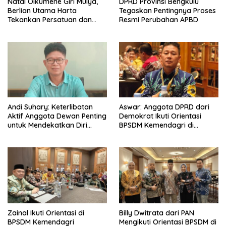
‎Natal Oikumene Giri Mulya,
DPRD Provinsi Bengkulu
Berlian Utama Harta
Tegaskan Pentingnya Proses
Tekankan Persatuan dan
Resmi Perubahan APBD
Kebersamaan
Andi Suhary: Keterlibatan
Aswar: Anggota DPRD dari
Aktif Anggota Dewan Penting
Demokrat Ikuti Orientasi
untuk Mendekatkan Diri
BPSDM Kemendagri di
dengan Masyarakat
Jakarta
Zainal Ikuti Orientasi di
Billy Dwitrata dari PAN
BPSDM Kemendagri
Mengikuti Orientasi BPSDM di