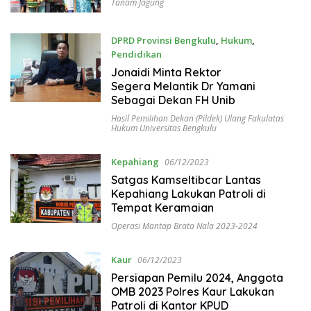
Tanam Jagung
DPRD Provinsi Bengkulu
,
Hukum
,
Pendidikan
06/12/2023
Jonaidi Minta Rektor
Segera Melantik Dr Yamani
Sebagai Dekan FH Unib
Hasil Pemilihan Dekan (Pildek) Ulang Fakulatas
Hukum Universitas Bengkulu
Kepahiang
06/12/2023
Satgas Kamseltibcar Lantas
Kepahiang Lakukan Patroli di
Tempat Keramaian
Operasi Mantap Brata Nala 2023-2024
Kaur
06/12/2023
Persiapan Pemilu 2024, Anggota
OMB 2023 Polres Kaur Lakukan
Patroli di Kantor KPUD