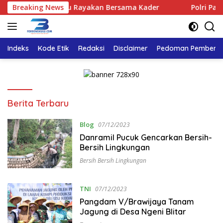
Langsung
 Golkar Bengkulu Rayakan Bersama Kader
Breaking News
Polri Pastikan
ke
konten
Indeks
Kode Etik
Redaksi
Disclaimer
Pedoman Pemberita
For
Berita Terbaru
Bengkulu
Blog
07/12/2023
Danramil Pucuk Gencarkan Bersih-
Bersih Lingkungan
Bersih Bersih Lingkungan
TNI
07/12/2023
Pangdam V/Brawijaya Tanam
Jagung di Desa Ngeni Blitar