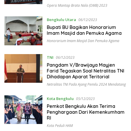
Opersi Mantap Brata Nala (OMB) 2023
Bengkulu Utara
06/12/2023
Bupati BU Bagikan Honorarium
Imam Masjid dan Pemuka Agama
Honorarium Imam Masjid Dan Pemuka Agama
TNI
06/12/2023
Pangdam V/Brawijaya Mayjen
Farid Tegaskan Soal Netralitas TNI
Dihadapan Aparat Teritorial
Netralitas TNI Pada Ajang Pemilu 2024 Mendatang
Kota Bengkulu
05/12/2023
Pemkot Bengkulu Akan Terima
Penghargaan Dari Kemenkumham
RI
Kota Peduli HAM