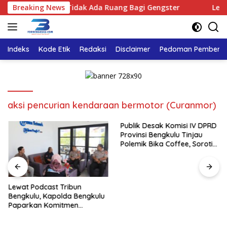
Langsung
u Tegaskan : Tidak Ada Ruang Bagi Gengster
Breaking News
Lewat Po
ke
konten
Indeks
Kode Etik
Redaksi
Disclaimer
Pedoman Pemberita
aksi pencurian kendaraan bermotor (Curanmor)
Publik Desak Komisi IV DPRD
Provinsi Bengkulu Tinjau
Polemik Bika Coffee, Soroti
Dugaan Pergeseran Konsep
Family Cafe
Lewat Podcast Tribun
Bengkulu, Kapolda Bengkulu
Paparkan Komitmen
Mewujudkan Polri yang
Profesional dan Humanis