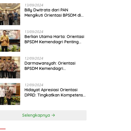
13/09/2024
Billy Dwitrata dari PAN
Mengikuti Orientasi BPSDM di
Jakarta
13/09/2024
Berlian Utama Harta: Orientasi
BPSDM Kemendagri Penting
Tingkatkan Kapasitas Anggota
DPRD
12/09/2024
Darmawansyah: Orientasi
BPSDM Kemendagri
Tingkatkan Pemahaman
Anggota DPRD
12/09/2024
Hidayat Apresiasi Orientasi
DPRD: Tingkatkan Kompetensi
dan Integritas Anggota Dewan
Selengkapnya