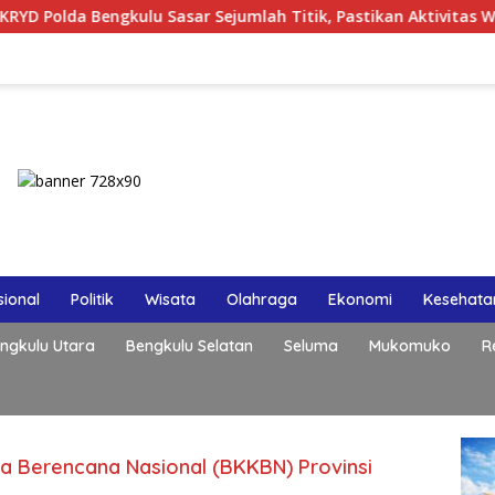
 Bengkulu Sasar Sejumlah Titik, Pastikan Aktivitas Warga Mal
ional
Politik
Wisata
Olahraga
Ekonomi
Kesehata
ngkulu Utara
Bengkulu Selatan
Seluma
Mukomuko
R
 Berencana Nasional (BKKBN) Provinsi