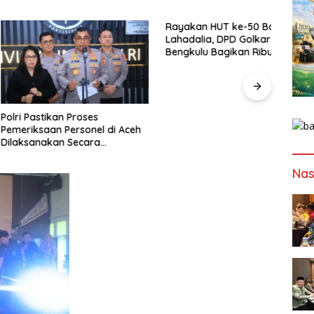
Rayakan HUT ke-50 Bahlil
Lahadalia, DPD Golkar
Bengkulu Bagikan Ribuan Nasi
Kotak dan Bantuan ke Puluhan
Panti Asuhan
tikan Proses
Dalam
aan Personel di Aceh
Kapol
akan Secara
Tida
nal dan Transparan
Geng
Nas