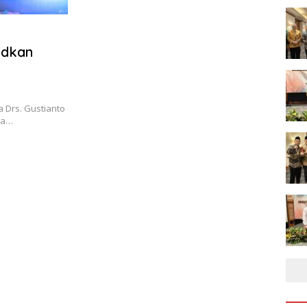
udkan
 Drs. Gustianto
ta…