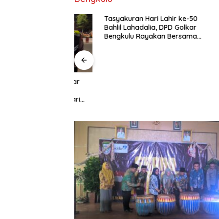
Tasyakuran Hari Lahir ke-50
Bahlil Lahadalia, DPD Golkar
Bengkulu Rayakan Bersama
Kader
Bengkulu Sasar
Polri Pas
ik, Pastikan
Pemeriks
arga Malam Hari
Dilaksan
Profesio