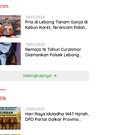
rim
19/01/2024
Pria di Lebong Tanam Ganja di
Kebun Karet, Terancam Pidana
12 Tahun
19/01/2024
Remaja 16 Tahun Curanmor
Diamankan Polsek Lebong
Utara
Selengkapnya
tik
25/05/2026
Hari Raya Iduladha 1447 Hijriah,
DPD Partai Golkar Provinsi
Bengkulu Kurban 5 Sapi dan 1
Kambing