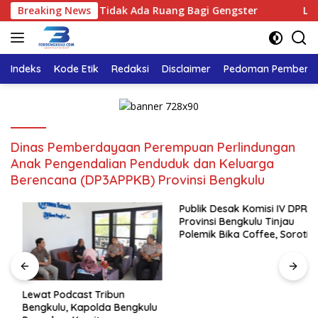
Langsung
lu Tegaskan : Tidak Ada Ruang Bagi Gengster
Breaking News
Lewat Po
ke
konten
Indeks
Kode Etik
Redaksi
Disclaimer
Pedoman Pemberita
Dinas Pemberdayaan Perempuan Perlindungan
Anak Pengendalian Penduduk dan Keluarga
Berencana (DP3APPKB) Provinsi Bengkulu
Publik Desak Komisi IV DPRD
Provinsi Bengkulu Tinjau
Polemik Bika Coffee, Soroti
Dugaan Pergeseran Konsep
Family Cafe
Lewat Podcast Tribun
Bengkulu, Kapolda Bengkulu