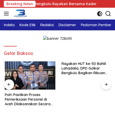
Langsung
alia, DPD Golkar Bengkulu Rayakan Bersama Kader
Breaking News
Polri
ke
konten
Indeks
Kode Etik
Redaksi
Disclaimer
Pedoman Pemberita
‎Gelar Baksos
Rayakan HUT ke-50 Bahlil
Lahadalia, DPD Golkar
Bengkulu Bagikan Ribuan
Nasi Kotak dan Bantuan ke
Puluhan Panti Asuhan
Polri Pastikan Proses
Pemeriksaan Personel di
Aceh Dilaksanakan Secara
Profesional dan Transparan