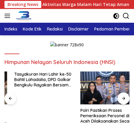
Langsung
Titik, Pastikan Aktivitas Warga Malam Hari Tetap Aman
Breaking News
ke
konten
Indeks
Kode Etik
Redaksi
Disclaimer
Pedoman Pemberita
Himpunan Nelayan Seluruh Indonesia (HNSI)
Tasyakuran Hari Lahir ke-50
Bahlil Lahadalia, DPD Golkar
Bengkulu Rayakan Bersama
Kader
Polri Pastikan Proses
Pemeriksaan Personel di
Aceh Dilaksanakan Secara
Profesional dan Transparan