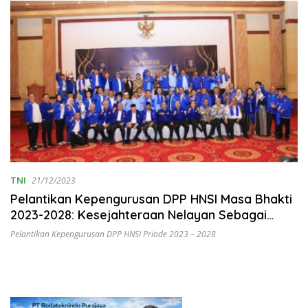
TNI
21/12/2023
Pelantikan Kepengurusan DPP HNSI Masa Bhakti
2023-2028: Kesejahteraan Nelayan Sebagai
Fokus Utama
Pelantikan Kepengurusan DPP HNSI Priode 2023 – 2028