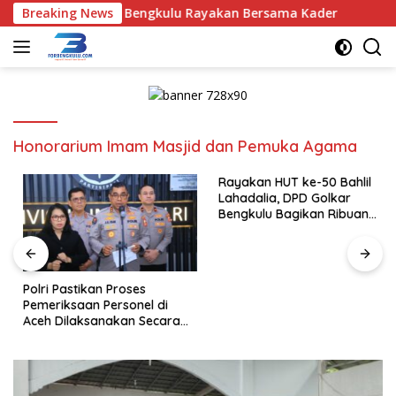
Langsung
alia, DPD Golkar Bengkulu Rayakan Bersama Kader
Breaking News
Polri
ke
konten
Honorarium Imam Masjid dan Pemuka Agama
Rayakan HUT ke-50 Bahlil
Lahadalia, DPD Golkar
Bengkulu Bagikan Ribuan
Nasi Kotak dan Bantuan ke
Puluhan Panti Asuhan
Polri Pastikan Proses
Pemeriksaan Personel di
Aceh Dilaksanakan Secara
Profesional dan Transparan