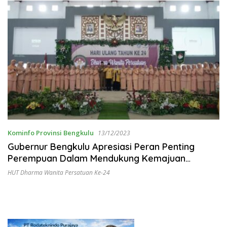
Kominfo Provinsi Bengkulu
13/12/2023
Gubernur Bengkulu Apresiasi Peran Penting
Perempuan Dalam Mendukung Kemajuan
Daerah
HUT Dharma Wanita Persatuan Ke-24