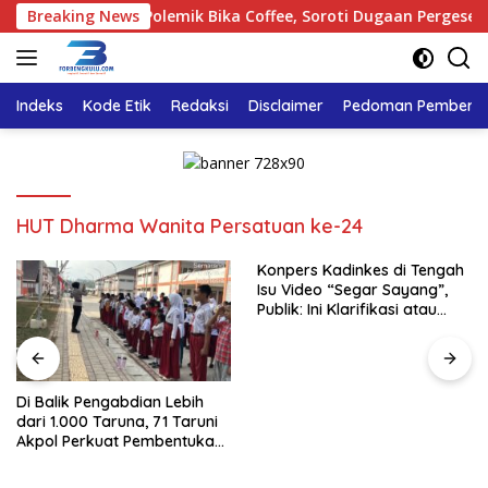
Langsung
ngkulu Tinjau Polemik Bika Coffee, Soroti Dugaan Pergeseran K
Breaking News
ke
konten
Indeks
Kode Etik
Redaksi
Disclaimer
Pedoman Pemberita
HUT Dharma Wanita Persatuan ke-24
Konpers Kadinkes di Tengah
Isu Video “Segar Sayang”,
Publik: Ini Klarifikasi atau
Bukan?
Di Balik Pengabdian Lebih
dari 1.000 Taruna, 71 Taruni
Akpol Perkuat Pembentukan
Karakter Siswa Sekolah
Rakyat