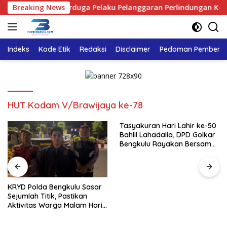
Langsung
kulu Tangkap Terduga Pelaku Pelanggaran Perlindungan Konsume
Breaking News
ke
konten
Indeks
Kode Etik
Redaksi
Disclaimer
Pedoman Pemberita
HUT Kodam V/Brawijaya ke-78
Tasyakuran Hari Lahir ke-50
Bahlil Lahadalia, DPD Golkar
Bengkulu Rayakan Bersama
Kader
KRYD Polda Bengkulu Sasar
Sejumlah Titik, Pastikan
Aktivitas Warga Malam Hari
Tetap Aman