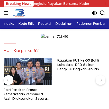
Langsung
ia, DPD Golkar Bengkulu Rayakan Bersama Kader
Breaking News
Polri P
ke
konten
Indeks
Kode Etik
Redaksi
Disclaimer
Pedoman Pemberita
HUT Korpri ke 52
Rayakan HUT ke-50 Bahlil
Lahadalia, DPD Golkar
Bengkulu Bagikan Ribuan
Nasi Kotak dan Bantuan ke
Puluhan Panti Asuhan
Polri Pastikan Proses
Pemeriksaan Personel di
Aceh Dilaksanakan Secara
Profesional dan Transparan