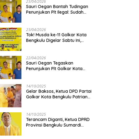
23/04/2026
Sauri Oegan Bantah Tudingan
Penunjukan Plt Ilegal: Sudah
Direstui DPP, Baca Aturan dan
Jangan Asbun!
23/04/2026
‎Tok! Musda ke-11 Golkar Kota
Bengkulu Digelar Sabtu Ini,
Sauri Oegan: Jadwal Sudah
Disetujui
22/04/2026
Sauri Oegan Tegaskan
Penunjukan Plt Golkar Kota
Bengkulu Sesuai Prosedur: “Ini
Rumah Kami Sendiri”
14/10/2025
‎Gelar Baksos, Ketua DPD Partai
Golkar Kota Bengkulu Patriana
Sosialinda: Aksi Nyata Berikan
Manfaat bagi Masyarakat
14/10/2025
Terancam Diganti, Ketua DPRD
Provinsi Bengkulu Sumardi
Bakal Ajukan Sanggahan ke
DPP Golkar