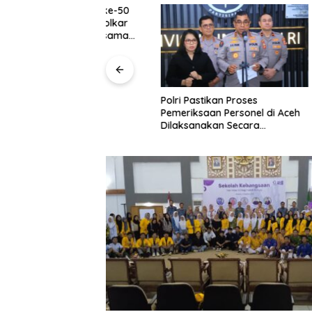
Hari Lahir ke-50
Rayakan 
alia, DPD Golkar
Lahadali
ayakan Bersama
Bengkulu
Kotak da
Panti As
Polri Pastikan Proses
Pemeriksaan Personel di Aceh
Dilaksanakan Secara
Profesional dan Transparan