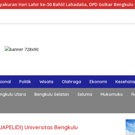
 Lahir ke-50 Bahlil Lahadalia, DPD Golkar Bengkulu Rayakan B
ional
Politik
Wisata
Olahraga
Ekonomi
Kesehata
ngkulu Utara
Bengkulu Selatan
Seluma
Mukomuko
R
(JAPELIDI) Universitas Bengkulu