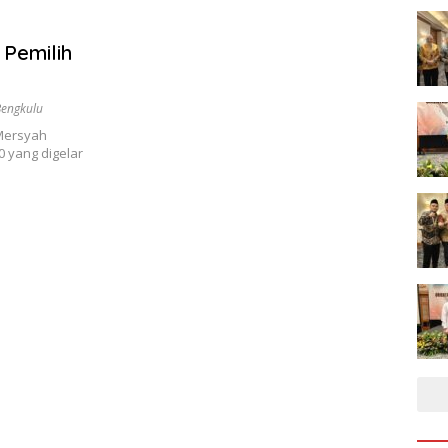
 Pemilih
 Bengkulu
Mersyah
 yang digelar