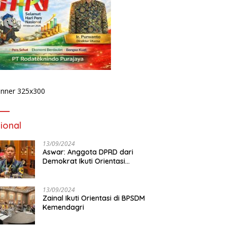
Publik Desak Komisi IV DPRD
Provinsi Bengkulu Tinjau
Polemik Bika Coffee, Soroti
Dugaan Pergeseran Konsep
Family Cafe
 Podcast Tribun
D
ulu, Kapolda Bengkulu
1
rkan Komitmen
P
judkan Polri yang
K
sional dan Humanis
ional
13/09/2024
Aswar: Anggota DPRD dari
Demokrat Ikuti Orientasi
BPSDM Kemendagri di Jakarta
13/09/2024
Zainal Ikuti Orientasi di BPSDM
Kemendagri