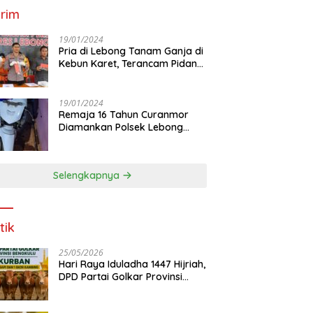
rim
19/01/2024
Pria di Lebong Tanam Ganja di
Kebun Karet, Terancam Pidana
12 Tahun
19/01/2024
Remaja 16 Tahun Curanmor
Diamankan Polsek Lebong
Utara
Selengkapnya
tik
25/05/2026
Hari Raya Iduladha 1447 Hijriah,
DPD Partai Golkar Provinsi
Bengkulu Kurban 5 Sapi dan 1
Kambing