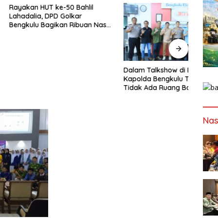
HUT ke-50 Bahlil
a, DPD Golkar
 Bagikan Ribuan Nasi
n Bantuan ke Puluhan
uhan
Dalam Talkshow di BETV ,
Lewat
Kapolda Bengkulu Tegaskan :
Bengk
Tidak Ada Ruang Bagi
Papa
Gengster
Mewu
Profe
Nas