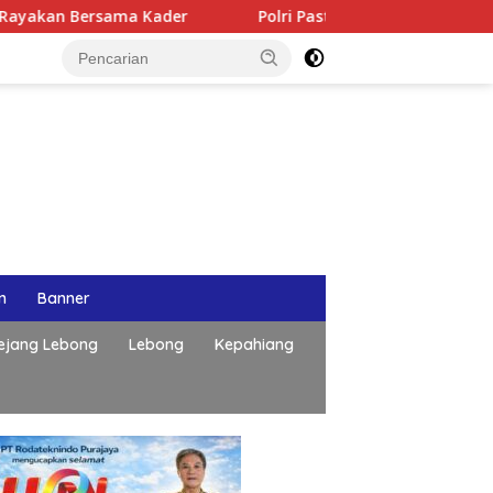
ersama Kader
Polri Pastikan Proses Pemeriksaan Person
n
Banner
ejang Lebong
Lebong
Kepahiang