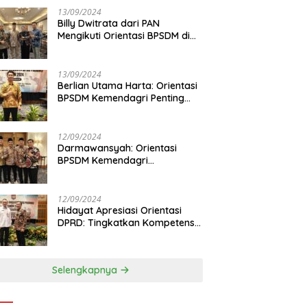
13/09/2024
Billy Dwitrata dari PAN
Mengikuti Orientasi BPSDM di
Jakarta
13/09/2024
Berlian Utama Harta: Orientasi
BPSDM Kemendagri Penting
Tingkatkan Kapasitas Anggota
DPRD
12/09/2024
Darmawansyah: Orientasi
BPSDM Kemendagri
Tingkatkan Pemahaman
Anggota DPRD
12/09/2024
Hidayat Apresiasi Orientasi
DPRD: Tingkatkan Kompetensi
dan Integritas Anggota Dewan
Selengkapnya