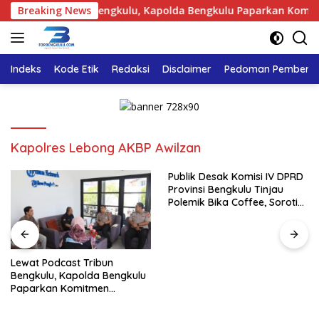
Langsung
dcast Tribun Bengkulu, Kapolda Bengkulu Paparkan Komitmen M
Breaking News
ke
konten
Indeks
Kode Etik
Redaksi
Disclaimer
Pedoman Pemberita
Kapolres Lebong AKBP Awilzan
Publik Desak Komisi IV DPRD
Provinsi Bengkulu Tinjau
Polemik Bika Coffee, Soroti
Dugaan Pergeseran Konsep
Family Cafe
Lewat Podcast Tribun
Bengkulu, Kapolda Bengkulu
Paparkan Komitmen
Mewujudkan Polri yang
Profesional dan Humanis