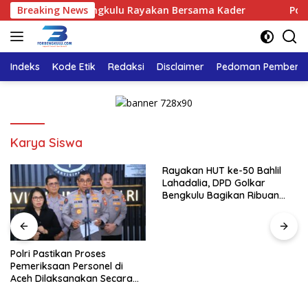
Langsung
a, DPD Golkar Bengkulu Rayakan Bersama Kader
Breaking News
Polri P
ke
konten
Indeks
Kode Etik
Redaksi
Disclaimer
Pedoman Pemberita
Karya Siswa
Rayakan HUT ke-50 Bahlil
Lahadalia, DPD Golkar
Bengkulu Bagikan Ribuan
Nasi Kotak dan Bantuan ke
Puluhan Panti Asuhan
Polri Pastikan Proses
Pemeriksaan Personel di
Aceh Dilaksanakan Secara
Profesional dan Transparan