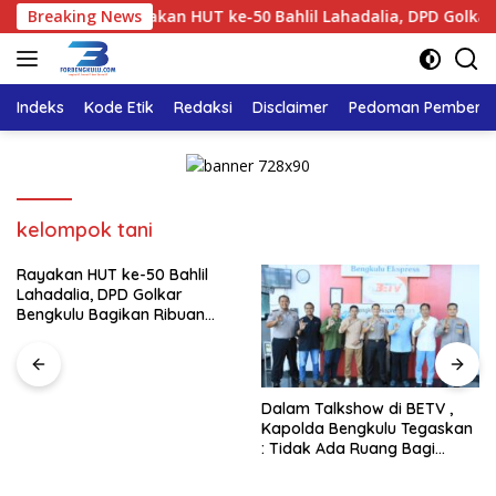
Langsung
n
Breaking News
Rayakan HUT ke-50 Bahlil Lahadalia, DPD Golkar Beng
ke
konten
Indeks
Kode Etik
Redaksi
Disclaimer
Pedoman Pemberita
kelompok tani
Rayakan HUT ke-50 Bahlil
Lahadalia, DPD Golkar
Bengkulu Bagikan Ribuan
Nasi Kotak dan Bantuan ke
Puluhan Panti Asuhan
Dalam Talkshow di BETV ,
Kapolda Bengkulu Tegaskan
: Tidak Ada Ruang Bagi
Gengster