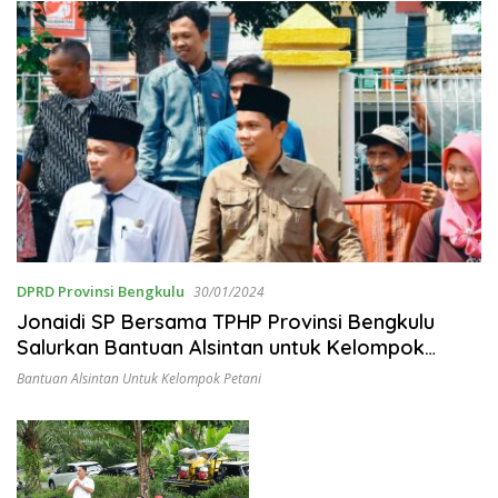
DPRD Provinsi Bengkulu
30/01/2024
Jonaidi SP Bersama TPHP Provinsi Bengkulu
Salurkan Bantuan Alsintan untuk Kelompok
Petani
Bantuan Alsintan Untuk Kelompok Petani