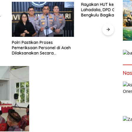
Rayakan HUT ke-50 Bahlil
Lahadalia, DPD Golkar
Bengkulu Bagikan Ribuan Nasi
Kotak dan Bantuan ke Puluhan
Panti Asuhan
tikan Proses
Dalam
aan Personel di Aceh
Kapol
akan Secara
Tida
nal dan Transparan
Geng
Nas