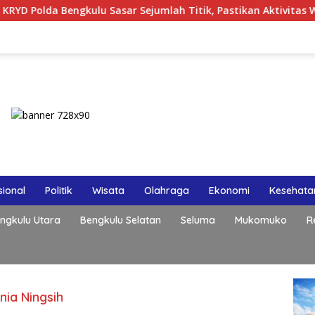
 Bengkulu Sasar Sejumlah Titik, Pastikan Aktivitas Warga Mal
ional
Politik
Wisata
Olahraga
Ekonomi
Kesehata
ngkulu Utara
Bengkulu Selatan
Seluma
Mukomuko
R
ia Ningsih