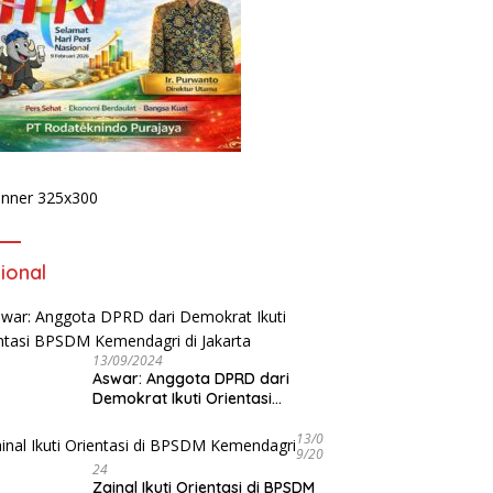
P
P
P
D
F
 Talkshow di BETV ,
Lewat Podcast Tribun
da Bengkulu Tegaskan :
Bengkulu, Kapolda Bengkulu
k Ada Ruang Bagi
Paparkan Komitmen
ster
Mewujudkan Polri yang
Profesional dan Humanis
ional
13/09/2024
Aswar: Anggota DPRD dari
Demokrat Ikuti Orientasi
BPSDM Kemendagri di Jakarta
13/0
9/20
24
Zainal Ikuti Orientasi di BPSDM