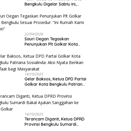
Bengkulu Digelar Sabtu Ini,
Sauri Oegan: Jadwal Sudah
Disetujui
22/04/2026
Sauri Oegan Tegaskan
Penunjukan Plt Golkar Kota
Bengkulu Sesuai Prosedur: “Ini
Rumah Kami Sendiri”
14/10/2025
‎Gelar Baksos, Ketua DPD Partai
Golkar Kota Bengkulu Patriana
Sosialinda: Aksi Nyata Berikan
Manfaat bagi Masyarakat
14/10/2025
Terancam Diganti, Ketua DPRD
Provinsi Bengkulu Sumardi
Bakal Ajukan Sanggahan ke