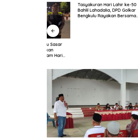
Tasyakuran Hari Lahir ke-50
Bahlil Lahadalia, DPD Golkar
Bengkulu Rayakan Bersama
Kader
Bengkulu Sasar
Polri Pas
ik, Pastikan
Pemeriks
arga Malam Hari
Dilaksan
Profesio