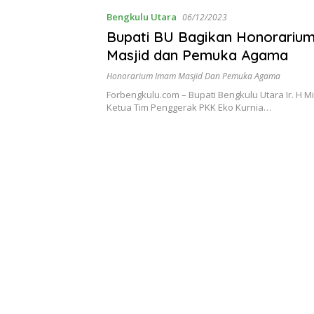
Bengkulu Utara
06/12/2023
Bupati BU Bagikan Honorariu
Masjid dan Pemuka Agama
Honorarium Imam Masjid Dan Pemuka Agama
Forbengkulu.com – Bupati Bengkulu Utara Ir. H M
Ketua Tim Penggerak PKK Eko Kurnia…