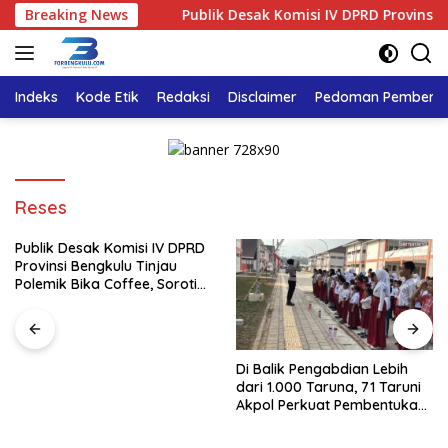
Langsung
an Humanis
Breaking News
Publik Desak Komisi IV DPRD Provinsi Bengk
ke
konten
Indeks
Kode Etik
Redaksi
Disclaimer
Pedoman Pemberita
Reses
Publik Desak Komisi IV DPRD
Provinsi Bengkulu Tinjau
Polemik Bika Coffee, Soroti
Dugaan Pergeseran Konsep
Family Cafe
Di Balik Pengabdian Lebih
dari 1.000 Taruna, 71 Taruni
Akpol Perkuat Pembentukan
Karakter Siswa Sekolah
Rakyat