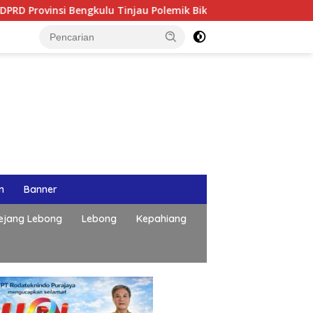
si Bengkulu Tinjau Polemik Bika Coffee, Soroti Dugaan Pergeser
n
Banner
ejang Lebong
Lebong
Kepahiang