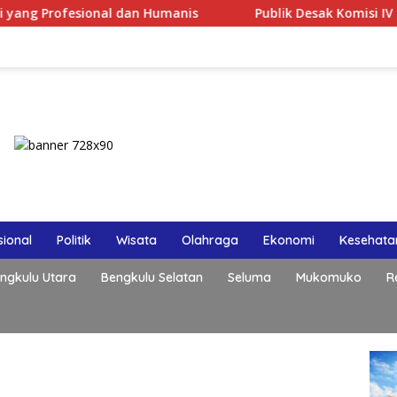
sional dan Humanis
Publik Desak Komisi IV DPRD Provin
ional
Politik
Wisata
Olahraga
Ekonomi
Kesehata
ngkulu Utara
Bengkulu Selatan
Seluma
Mukomuko
R