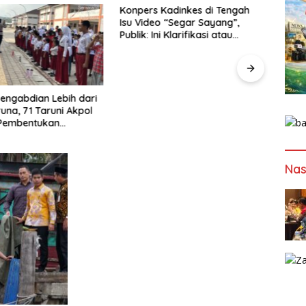
Konpers Kadinkes di Tengah
KPK 
Isu Video “Segar Sayang”,
Pengo
Publik: Ini Klarifikasi atau
Bengk
Bukan?
Hany
 Pengabdian Lebih dari
runa, 71 Taruni Akpol
 Pembentukan
 Siswa Sekolah Rakyat
Nas