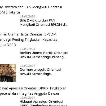
13/09/2024
Billy Dwitrata dari PAN
Mengikuti Orientasi BPSDM di
Jakarta
13/09/2024
Berlian Utama Harta: Orientasi
BPSDM Kemendagri Penting
Tingkatkan Kapasitas Anggota
DPRD
12/09/2024
Darmawansyah: Orientasi
BPSDM Kemendagri
Tingkatkan Pemahaman
Anggota DPRD
12/09/2024
Hidayat Apresiasi Orientasi
DPRD: Tingkatkan Kompetensi