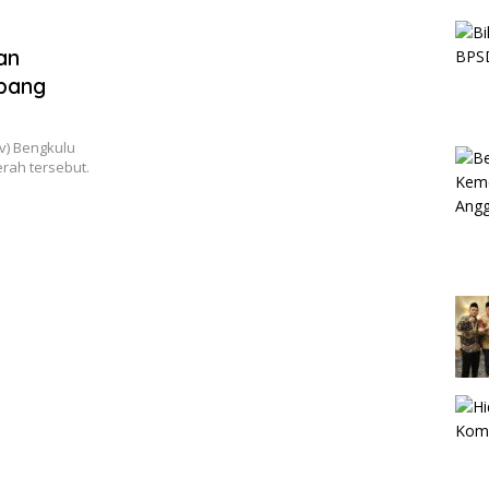
an
bang
v) Bengkulu
rah tersebut.