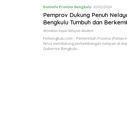
Kominfo Provinsi Bengkulu
02/02/2024
Pemprov Dukung Penuh Nelay
Bengkulu Tumbuh dan Berkem
Resmikan Kapal Nelayan Modern
Forbengkulu.com – Pemerintah Provinsi (Pempro
terus mendukung perkembangan nelayan di dae
Gubernur Bengkulu…