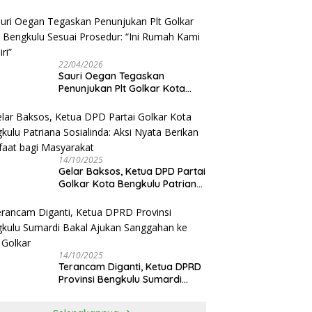
Sauri Oegan: Jadwal Sudah
Disetujui
22/04/2026
Sauri Oegan Tegaskan
Penunjukan Plt Golkar Kota
Bengkulu Sesuai Prosedur: “Ini
Rumah Kami Sendiri”
14/10/2025
‎Gelar Baksos, Ketua DPD Partai
Golkar Kota Bengkulu Patriana
Sosialinda: Aksi Nyata Berikan
Manfaat bagi Masyarakat
14/10/2025
Terancam Diganti, Ketua DPRD
Provinsi Bengkulu Sumardi
Bakal Ajukan Sanggahan ke
DPP Golkar