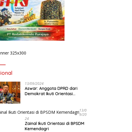
Bidik Dugaan
Hydroplus Sirnas B 2026
ndisian Proyek di Pemkot
Diprediksi Dongkrak Ekonomi
ulu, Penyidikan Tak
Bengkulu Lewat Ribuan
a Menyasar Kadis PUPR
Pengunjung
‎
S
17
S
B
ional
13/09/2024
Aswar: Anggota DPRD dari
Demokrat Ikuti Orientasi
BPSDM Kemendagri di Jakarta
13/0
9/20
24
Zainal Ikuti Orientasi di BPSDM
Kemendagri