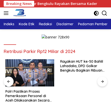
Langsung
adalia, DPD Golkar Bengkulu Rayakan Bersama Kader
Breaking News
Pol
ke
konten
Indeks
Kode Etik
Redaksi
Disclaimer
Pedoman Pemberita
Retribusi Parkir Rp12 Miliar di 2024
Rayakan HUT ke-50 Bahlil
Lahadalia, DPD Golkar
Bengkulu Bagikan Ribuan
Nasi Kotak dan Bantuan ke
Puluhan Panti Asuhan
Polri Pastikan Proses
Pemeriksaan Personel di
Aceh Dilaksanakan Secara
Profesional dan Transparan