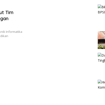
ut Tim
ngan
nik Informatika
idikan