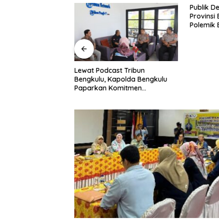
Publik D
Provinsi
Polemik 
Dugaan 
Family C
how di BETV ,
Lewat Podcast Tribun
gkulu Tegaskan :
Bengkulu, Kapolda Bengkulu
uang Bagi
Paparkan Komitmen
Mewujudkan Polri yang
Profesional dan Humanis