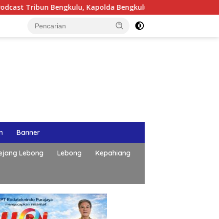
un Bengkulu, Kapolda Bengkulu Paparkan Komitmen Mewujudkan 
n
Banner
ejang Lebong
Lebong
Kepahiang