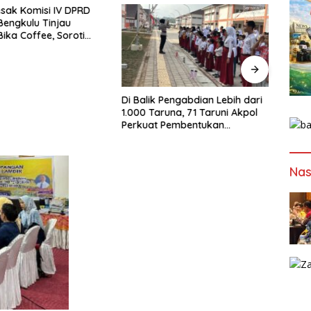
esak Komisi IV DPRD
Konpe
 Bengkulu Tinjau
Isu V
Bika Coffee, Soroti
Publik
Pergeseran Konsep
Buka
afe
Di Balik Pengabdian Lebih dari
1.000 Taruna, 71 Taruni Akpol
Perkuat Pembentukan
Karakter Siswa Sekolah Rakyat
Nas