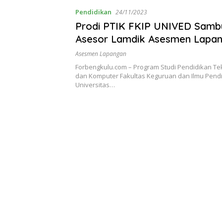
Pendidikan
24/11/2023
Prodi PTIK FKIP UNIVED Samb
Asesor Lamdik Asesmen Lapa
Asesmen Lapangan
Forbengkulu.com – Program Studi Pendidikan Tek
dan Komputer Fakultas Keguruan dan Ilmu Pend
Universitas…