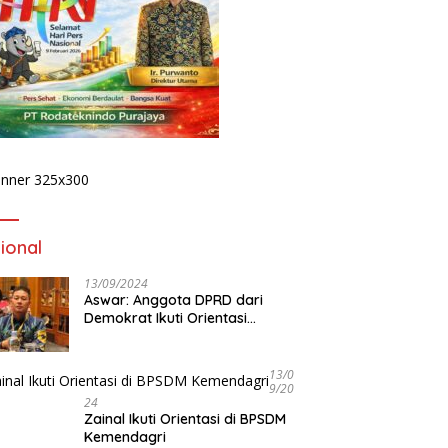
rs Kadinkes di Tengah
KPK Bidik Dugaan
H
ideo “Segar Sayang”,
Pengondisian Proyek di Pemkot
D
: Ini Klarifikasi atau
Bengkulu, Penyidikan Tak
B
n?
Hanya Menyasar Kadis PUPR
P
ional
13/09/2024
Aswar: Anggota DPRD dari
Demokrat Ikuti Orientasi
BPSDM Kemendagri di Jakarta
13/0
9/20
24
Zainal Ikuti Orientasi di BPSDM
Kemendagri