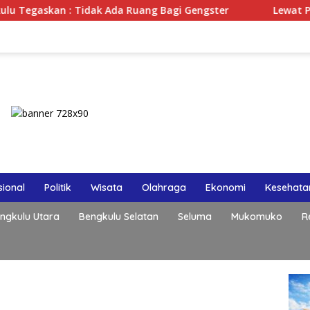
 : Tidak Ada Ruang Bagi Gengster
Lewat Podcast Trib
ional
Politik
Wisata
Olahraga
Ekonomi
Kesehata
ngkulu Utara
Bengkulu Selatan
Seluma
Mukomuko
R