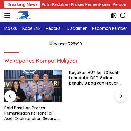
Langsung
Kader
Breaking News
Polri Pastikan Proses Pemeriksaan Personel di A
ke
konten
Indeks
Kode Etik
Redaksi
Disclaimer
Pedoman Pemberita
Wakapolres Kompol Muliyadi
Rayakan HUT ke-50 Bahlil
Lahadalia, DPD Golkar
Bengkulu Bagikan Ribuan
Nasi Kotak dan Bantuan ke
Puluhan Panti Asuhan
Polri Pastikan Proses
Pemeriksaan Personel di
Aceh Dilaksanakan Secara
Profesional dan Transparan