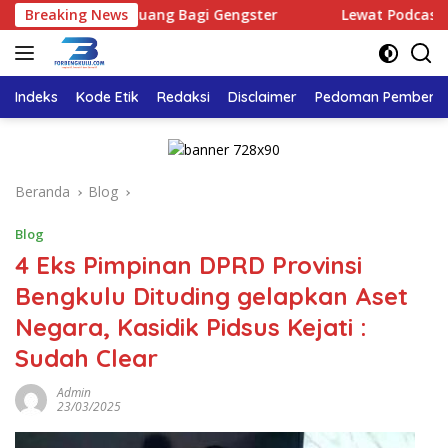
Langsung
idak Ada Ruang Bagi Gengster
Breaking News
Lewat Podcast Tribun Be
ke
konten
Indeks
Kode Etik
Redaksi
Disclaimer
Pedoman Pemberita
Beranda
Blog
Blog
4 Eks Pimpinan DPRD Provinsi
Bengkulu Dituding gelapkan Aset
Negara, Kasidik Pidsus Kejati :
Sudah Clear
Admin
23/03/2025