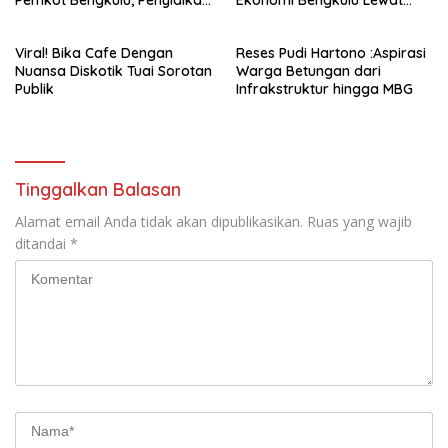
Pemkot Bengkulu, Penyidikan
Ekonomi Bengkulu Lewat
Tak Hanya Menyasar Kadis
Ribuan Pengunjung
PUPR
Viral! Bika Cafe Dengan
Reses Pudi Hartono :Aspirasi
Nuansa Diskotik Tuai Sorotan
Warga Betungan dari
Publik
Infrakstruktur hingga MBG
Tinggalkan Balasan
Alamat email Anda tidak akan dipublikasikan.
Ruas yang wajib
ditandai
*