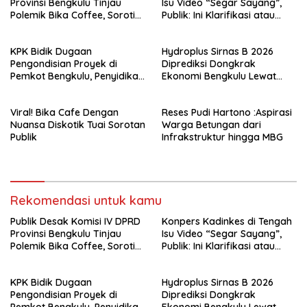
Provinsi Bengkulu Tinjau
Isu Video “Segar Sayang”,
Polemik Bika Coffee, Soroti
Publik: Ini Klarifikasi atau
Dugaan Pergeseran Konsep
Bukan?
Family Cafe
KPK Bidik Dugaan
Hydroplus Sirnas B 2026
Pengondisian Proyek di
Diprediksi Dongkrak
Pemkot Bengkulu, Penyidikan
Ekonomi Bengkulu Lewat
Tak Hanya Menyasar Kadis
Ribuan Pengunjung
PUPR
Viral! Bika Cafe Dengan
Reses Pudi Hartono :Aspirasi
Nuansa Diskotik Tuai Sorotan
Warga Betungan dari
Publik
Infrakstruktur hingga MBG
Rekomendasi untuk kamu
Publik Desak Komisi IV DPRD
Konpers Kadinkes di Tengah
Provinsi Bengkulu Tinjau
Isu Video “Segar Sayang”,
Polemik Bika Coffee, Soroti
Publik: Ini Klarifikasi atau
Dugaan Pergeseran Konsep
Bukan?
Family Cafe
KPK Bidik Dugaan
Hydroplus Sirnas B 2026
Pengondisian Proyek di
Diprediksi Dongkrak