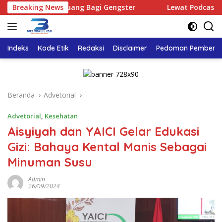
Langsung
ak Ada Ruang Bagi Gengster
Breaking News
Lewat Podcast Tribun Beng
ke
konten
Indeks
Kode Etik
Redaksi
Disclaimer
Pedoman Pemberita
Beranda
Advetorial
Advetorial
,
Kesehatan
Aisyiyah dan YAICI Gelar Edukasi
Gizi: Bahaya Kental Manis Sebagai
Minuman Susu
Admin
26/09/2024