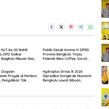
HUT ke-50 Bahlil
Publik Desak Komisi IV DPRD
a, DPD Golkar
Provinsi Bengkulu Tinjau
 Bagikan Ribuan Nasi
Polemik Bika Coffee, Soroti
n Bantuan ke Puluhan
Dugaan Pergeseran Konsep
uhan
Family Cafe
k Dugaan
Hydroplus Sirnas B 2026
sian Proyek di Pemkot
Diprediksi Dongkrak Ekonomi
, Penyidikan Tak
Bengkulu Lewat Ribuan
enyasar Kadis PUPR
Pengunjung