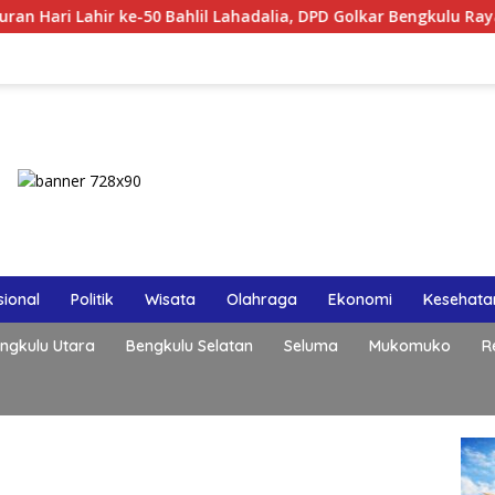
e-50 Bahlil Lahadalia, DPD Golkar Bengkulu Rayakan Bersama K
ional
Politik
Wisata
Olahraga
Ekonomi
Kesehata
ngkulu Utara
Bengkulu Selatan
Seluma
Mukomuko
R