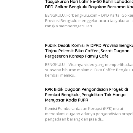
Tasyakuran Hari Lahir ke-50 Bahlil Lahadali
DPD Golkar Bengkulu Rayakan Bersama Ka
BENGKULU, Forbengkulu.com – DPD Partai Golka
Provinsi Bengkulu menggelar acara tasyakuran
rangka memperingati Hari…
Publik Desak Komisi IV DPRD Provinsi Bengk
Tinjau Polemik Bika Coffee, Soroti Dugaan
Pergeseran Konsep Family Cafe
BENGKULU – Viralnya video yang memperlihatka
suasana hiburan malam di Bika Coffee Bengkulu
kembali memicu…
KPK Bidik Dugaan Pengondisian Proyek di
Pemkot Bengkulu, Penyidikan Tak Hanya
Menyasar Kadis PUPR
Komisi Pemberantasan Korupsi (KPK) mulai
mendalami dugaan adanya pengondisian proye
pengadaan barang dan jasa di…