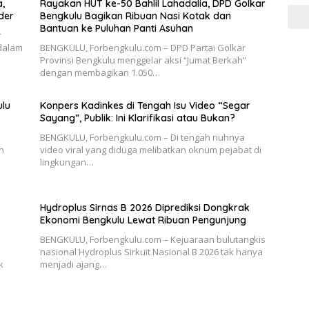
a,
Rayakan HUT ke-50 Bahlil Lahadalia, DPD Golkar
der
Bengkulu Bagikan Ribuan Nasi Kotak dan
Bantuan ke Puluhan Panti Asuhan
r
 dalam
BENGKULU, Forbengkulu.com – DPD Partai Golkar
Provinsi Bengkulu menggelar aksi “Jumat Berkah”
dengan membagikan 1.050…
ulu
Konpers Kadinkes di Tengah Isu Video “Segar
Sayang”, Publik: Ini Klarifikasi atau Bukan?
BENGKULU, Forbengkulu.com – Di tengah riuhnya
n
video viral yang diduga melibatkan oknum pejabat di
lingkungan…
Hydroplus Sirnas B 2026 Diprediksi Dongkrak
Ekonomi Bengkulu Lewat Ribuan Pengunjung
BENGKULU, Forbengkulu.com – Kejuaraan bulutangkis
nasional Hydroplus Sirkuit Nasional B 2026 tak hanya
k
menjadi ajang…