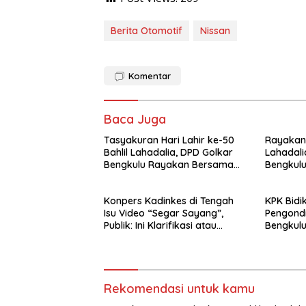
Berita Otomotif
Nissan
Komentar
Baca Juga
Tasyakuran Hari Lahir ke-50
Rayakan 
Bahlil Lahadalia, DPD Golkar
Lahadali
Bengkulu Rayakan Bersama
Bengkulu
Kader
Kotak da
Panti As
Konpers Kadinkes di Tengah
KPK Bidi
Isu Video “Segar Sayang”,
Pengondi
Publik: Ini Klarifikasi atau
Bengkulu
Bukan?
Hanya M
Rekomendasi untuk kamu