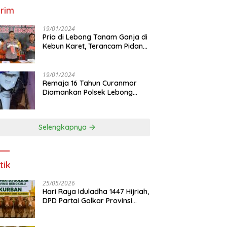
rim
19/01/2024
Pria di Lebong Tanam Ganja di
Kebun Karet, Terancam Pidana
12 Tahun
19/01/2024
Remaja 16 Tahun Curanmor
Diamankan Polsek Lebong
Utara
Selengkapnya
tik
25/05/2026
Hari Raya Iduladha 1447 Hijriah,
DPD Partai Golkar Provinsi
Bengkulu Kurban 5 Sapi dan 1
Kambing