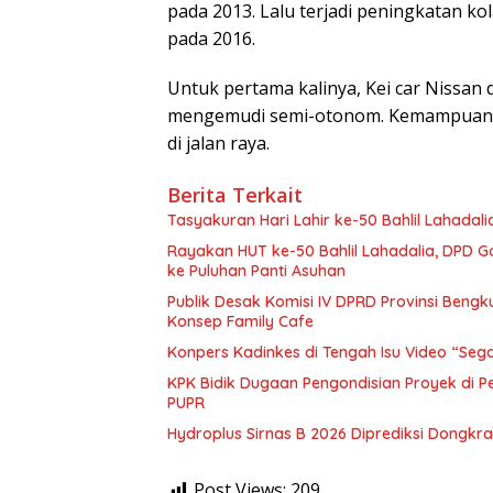
pada 2013. Lalu terjadi peningkatan kol
pada 2016.
Untuk pertama kalinya, Kei car Nissan
mengemudi semi-otonom. Kemampuan y
di jalan raya.
Berita Terkait
Tasyakuran Hari Lahir ke-50 Bahlil Lahada
Rayakan HUT ke-50 Bahlil Lahadalia, DPD G
ke Puluhan Panti Asuhan
Publik Desak Komisi IV DPRD Provinsi Bengk
Konsep Family Cafe
Konpers Kadinkes di Tengah Isu Video “Segar 
KPK Bidik Dugaan Pengondisian Proyek di 
PUPR
Hydroplus Sirnas B 2026 Diprediksi Dongk
Post Views:
209