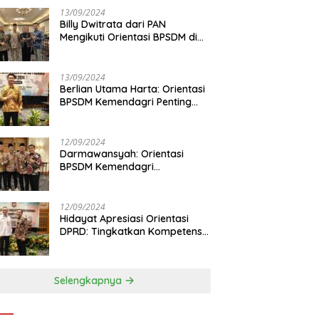
13/09/2024
Billy Dwitrata dari PAN
Mengikuti Orientasi BPSDM di
Jakarta
13/09/2024
Berlian Utama Harta: Orientasi
BPSDM Kemendagri Penting
Tingkatkan Kapasitas Anggota
DPRD
12/09/2024
Darmawansyah: Orientasi
BPSDM Kemendagri
Tingkatkan Pemahaman
Anggota DPRD
12/09/2024
Hidayat Apresiasi Orientasi
DPRD: Tingkatkan Kompetensi
dan Integritas Anggota Dewan
Selengkapnya