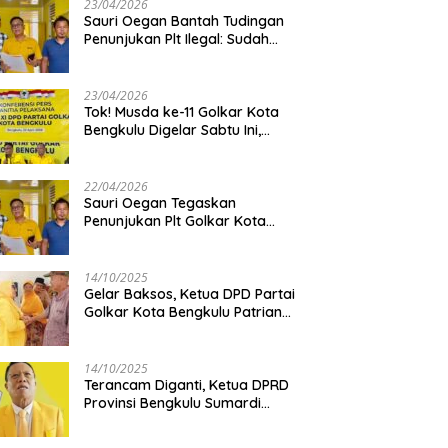
23/04/2026
Sauri Oegan Bantah Tudingan
Penunjukan Plt Ilegal: Sudah
Direstui DPP, Baca Aturan dan
Jangan Asbun!
23/04/2026
‎Tok! Musda ke-11 Golkar Kota
Bengkulu Digelar Sabtu Ini,
Sauri Oegan: Jadwal Sudah
Disetujui
22/04/2026
Sauri Oegan Tegaskan
Penunjukan Plt Golkar Kota
Bengkulu Sesuai Prosedur: “Ini
Rumah Kami Sendiri”
14/10/2025
‎Gelar Baksos, Ketua DPD Partai
Golkar Kota Bengkulu Patriana
Sosialinda: Aksi Nyata Berikan
Manfaat bagi Masyarakat
14/10/2025
Terancam Diganti, Ketua DPRD
Provinsi Bengkulu Sumardi
Bakal Ajukan Sanggahan ke
DPP Golkar