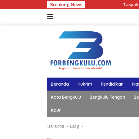
Langsung
Breaking News
Tasyakuran Hari Lahir k
ke
konten
Beranda
Hukrim
Pendidikan
Nas
Kota Bengkulu
Bengkulu Tengah
Be
Kaur
Beranda
Blog