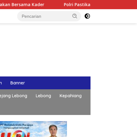
ader
Polri Pastikan Proses Pemeriksaan Personel di Ace
n
Banner
ejang Lebong
Lebong
Kepahiang