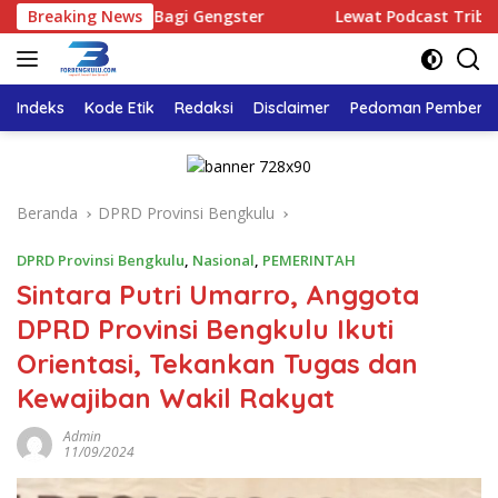
Langsung
uang Bagi Gengster
Breaking News
Lewat Podcast Tribun Bengkulu, Ka
ke
konten
Indeks
Kode Etik
Redaksi
Disclaimer
Pedoman Pemberita
Beranda
DPRD Provinsi Bengkulu
DPRD Provinsi Bengkulu
,
Nasional
,
PEMERINTAH
Sintara Putri Umarro, Anggota
DPRD Provinsi Bengkulu Ikuti
Orientasi, Tekankan Tugas dan
Kewajiban Wakil Rakyat
Admin
11/09/2024