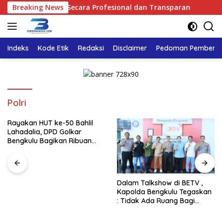
Langsung
 Dilaksanakan Secara Profesional dan Transparan
Breaking News
Rayaka
ke
konten
Indeks
Kode Etik
Redaksi
Disclaimer
Pedoman Pemberita
Polri
Rayakan HUT ke-50 Bahlil
Lahadalia, DPD Golkar
Bengkulu Bagikan Ribuan
Nasi Kotak dan Bantuan ke
Puluhan Panti Asuhan
Dalam Talkshow di BETV ,
Kapolda Bengkulu Tegaskan
: Tidak Ada Ruang Bagi
Gengster