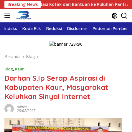
Langsung
Ribuan Nasi Kotak dan Bantuan ke Puluhan Panti Asuhan
Breaking News
ke
konten
Indeks
Kode Etik
Redaksi
Disclaimer
Pedoman Pemberita
Beranda
Blog
Blog
,
Kaur
Darhan S.Ip Serap Aspirasi di
Kabupaten Kaur, Masyarakat
Keluhkan Sinyal Internet
Admin
28/02/2025