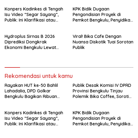
Puluhan Panti Asuhan
Family Cafe
Konpers Kadinkes di Tengah
KPK Bidik Dugaan
Isu Video “Segar Sayang”,
Pengondisian Proyek di
Publik: Ini Klarifikasi atau
Pemkot Bengkulu, Penyidikan
Bukan?
Tak Hanya Menyasar Kadis
PUPR
Hydroplus Sirnas B 2026
Viral! Bika Cafe Dengan
Diprediksi Dongkrak
Nuansa Diskotik Tuai Sorotan
Ekonomi Bengkulu Lewat
Publik
Ribuan Pengunjung
Rekomendasi untuk kamu
Rayakan HUT ke-50 Bahlil
Publik Desak Komisi IV DPRD
Lahadalia, DPD Golkar
Provinsi Bengkulu Tinjau
Bengkulu Bagikan Ribuan
Polemik Bika Coffee, Soroti
Nasi Kotak dan Bantuan ke
Dugaan Pergeseran Konsep
Puluhan Panti Asuhan
Family Cafe
Konpers Kadinkes di Tengah
KPK Bidik Dugaan
Isu Video “Segar Sayang”,
Pengondisian Proyek di
Publik: Ini Klarifikasi atau
Pemkot Bengkulu, Penyidikan
Bukan?
Tak Hanya Menyasar Kadis
PUPR