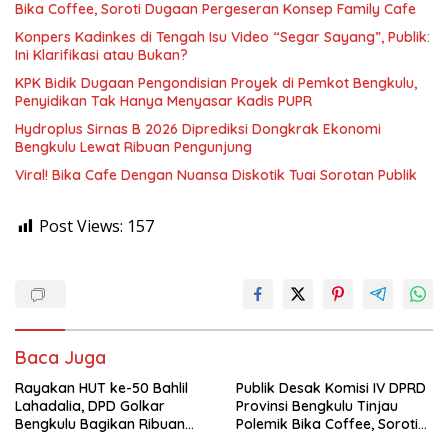
Bika Coffee, Soroti Dugaan Pergeseran Konsep Family Cafe
Konpers Kadinkes di Tengah Isu Video “Segar Sayang”, Publik:
Ini Klarifikasi atau Bukan?
KPK Bidik Dugaan Pengondisian Proyek di Pemkot Bengkulu,
Penyidikan Tak Hanya Menyasar Kadis PUPR
Hydroplus Sirnas B 2026 Diprediksi Dongkrak Ekonomi
Bengkulu Lewat Ribuan Pengunjung
Viral! Bika Cafe Dengan Nuansa Diskotik Tuai Sorotan Publik
Post Views:
157
Baca Juga
Rayakan HUT ke-50 Bahlil
Publik Desak Komisi IV DPRD
Lahadalia, DPD Golkar
Provinsi Bengkulu Tinjau
Bengkulu Bagikan Ribuan
Polemik Bika Coffee, Soroti
Nasi Kotak dan Bantuan ke
Dugaan Pergeseran Konsep