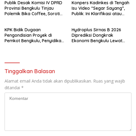
Publik Desak Komisi IV DPRD
Konpers Kadinkes di Tengah
Provinsi Bengkulu Tinjau
Isu Video “Segar Sayang”,
Polemik Bika Coffee, Soroti
Publik: Ini Klarifikasi atau
Dugaan Pergeseran Konsep
Bukan?
Family Cafe
KPK Bidik Dugaan
Hydroplus Sirnas B 2026
Pengondisian Proyek di
Diprediksi Dongkrak
Pemkot Bengkulu, Penyidikan
Ekonomi Bengkulu Lewat
Tak Hanya Menyasar Kadis
Ribuan Pengunjung
PUPR
Tinggalkan Balasan
Alamat email Anda tidak akan dipublikasikan.
Ruas yang wajib
ditandai
*