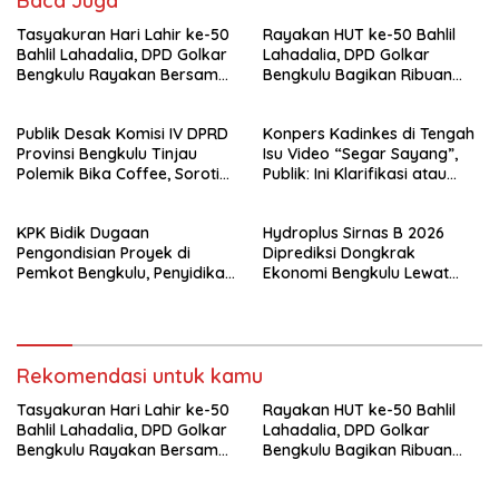
Baca Juga
Tasyakuran Hari Lahir ke-50
Rayakan HUT ke-50 Bahlil
Bahlil Lahadalia, DPD Golkar
Lahadalia, DPD Golkar
Bengkulu Rayakan Bersama
Bengkulu Bagikan Ribuan
Kader
Nasi Kotak dan Bantuan ke
Puluhan Panti Asuhan
Publik Desak Komisi IV DPRD
Konpers Kadinkes di Tengah
Provinsi Bengkulu Tinjau
Isu Video “Segar Sayang”,
Polemik Bika Coffee, Soroti
Publik: Ini Klarifikasi atau
Dugaan Pergeseran Konsep
Bukan?
Family Cafe
KPK Bidik Dugaan
Hydroplus Sirnas B 2026
Pengondisian Proyek di
Diprediksi Dongkrak
Pemkot Bengkulu, Penyidikan
Ekonomi Bengkulu Lewat
Tak Hanya Menyasar Kadis
Ribuan Pengunjung
PUPR
Rekomendasi untuk kamu
Tasyakuran Hari Lahir ke-50
Rayakan HUT ke-50 Bahlil
Bahlil Lahadalia, DPD Golkar
Lahadalia, DPD Golkar
Bengkulu Rayakan Bersama
Bengkulu Bagikan Ribuan
Kader
Nasi Kotak dan Bantuan ke
Puluhan Panti Asuhan