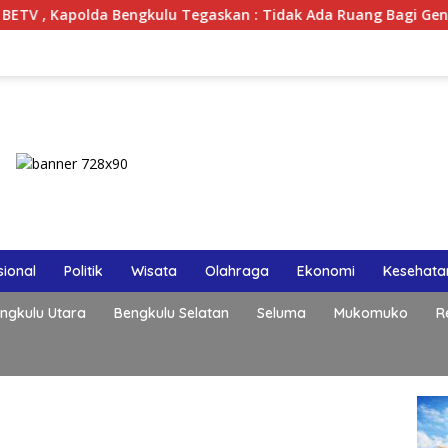
gkulu Tegaskan : Tidak Ada Ruang Bagi Gengster
Lewa
ional
Politik
Wisata
Olahraga
Ekonomi
Kesehata
ngkulu Utara
Bengkulu Selatan
Seluma
Mukomuko
R