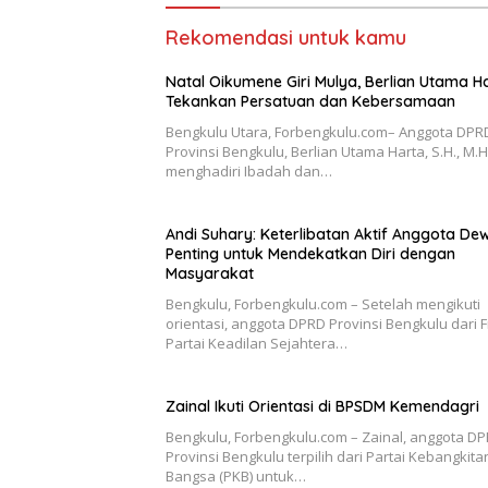
Rekomendasi untuk kamu
‎Natal Oikumene Giri Mulya, Berlian Utama H
Tekankan Persatuan dan Kebersamaan
Bengkulu Utara, Forbengkulu.com– Anggota DPR
Provinsi Bengkulu, Berlian Utama Harta, S.H., M.H
menghadiri Ibadah dan…
Andi Suhary: Keterlibatan Aktif Anggota De
Penting untuk Mendekatkan Diri dengan
Masyarakat
Bengkulu, Forbengkulu.com – Setelah mengikuti
orientasi, anggota DPRD Provinsi Bengkulu dari F
Partai Keadilan Sejahtera…
Zainal Ikuti Orientasi di BPSDM Kemendagri
Bengkulu, Forbengkulu.com – Zainal, anggota D
Provinsi Bengkulu terpilih dari Partai Kebangkita
Bangsa (PKB) untuk…