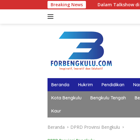
Langsung
Breaking News
Dalam Talkshow di BETV , Kapolda Ben
ke
konten
Beranda
Hukrim
Pendidikan
Nas
Kota Bengkulu
Bengkulu Tengah
Be
Kaur
Beranda
DPRD Provinsi Bengkulu