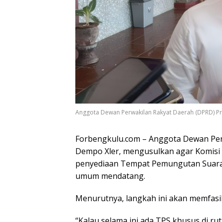
Anggota Dewan Perwakilan Rakyat Daerah (DPRD) Pro
Forbengkulu.com – Anggota Dewan Per
Dempo Xler, mengusulkan agar Komis
penyediaan Tempat Pemungutan Suara 
umum mendatang.
Menurutnya, langkah ini akan memfasili
“Kalau selama ini ada TPS khusus di ru