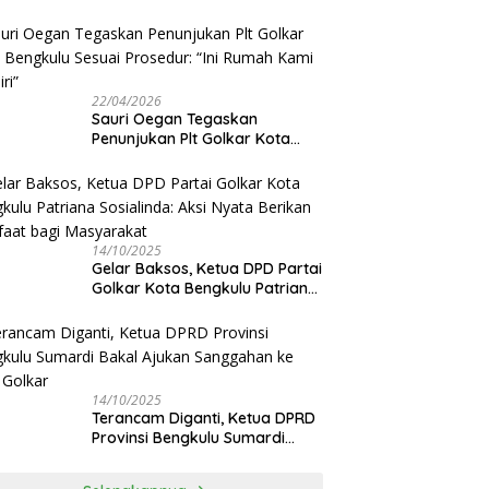
Sauri Oegan: Jadwal Sudah
Disetujui
22/04/2026
Sauri Oegan Tegaskan
Penunjukan Plt Golkar Kota
Bengkulu Sesuai Prosedur: “Ini
Rumah Kami Sendiri”
14/10/2025
‎Gelar Baksos, Ketua DPD Partai
Golkar Kota Bengkulu Patriana
Sosialinda: Aksi Nyata Berikan
Manfaat bagi Masyarakat
14/10/2025
Terancam Diganti, Ketua DPRD
Provinsi Bengkulu Sumardi
Bakal Ajukan Sanggahan ke
DPP Golkar