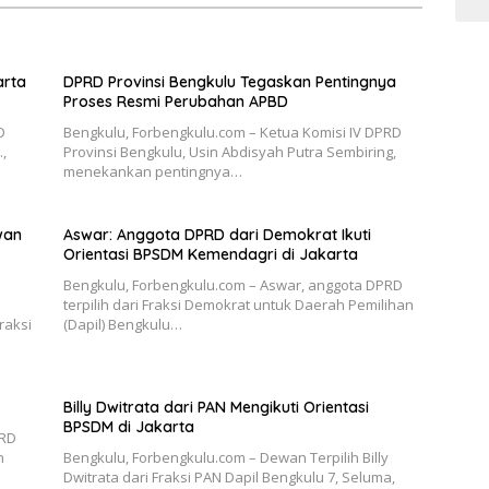
arta
DPRD Provinsi Bengkulu Tegaskan Pentingnya
Proses Resmi Perubahan APBD
D
Bengkulu, Forbengkulu.com – Ketua Komisi IV DPRD
.,
Provinsi Bengkulu, Usin Abdisyah Putra Sembiring,
menekankan pentingnya…
wan
Aswar: Anggota DPRD dari Demokrat Ikuti
Orientasi BPSDM Kemendagri di Jakarta
Bengkulu, Forbengkulu.com – Aswar, anggota DPRD
terpilih dari Fraksi Demokrat untuk Daerah Pemilihan
raksi
(Dapil) Bengkulu…
Billy Dwitrata dari PAN Mengikuti Orientasi
BPSDM di Jakarta
PRD
n
Bengkulu, Forbengkulu.com – Dewan Terpilih Billy
Dwitrata dari Fraksi PAN Dapil Bengkulu 7, Seluma,