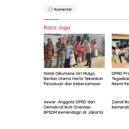
Komentar
Baca Juga
‎Natal Oikumene Giri Mulya,
DPRD Pro
Berlian Utama Harta Tekankan
Tegaskan
Persatuan dan Kebersamaan
Resmi P
Aswar: Anggota DPRD dari
Zainal Ik
Demokrat Ikuti Orientasi
Kemenda
BPSDM Kemendagri di Jakarta