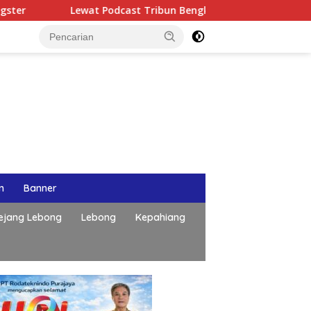
t Podcast Tribun Bengkulu, Kapolda Bengkulu Paparkan Komitm
n
Banner
ejang Lebong
Lebong
Kepahiang