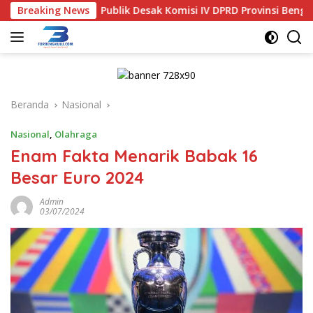
Langsung
s
Breaking News
Publik Desak Komisi IV DPRD Provinsi Bengkulu Tinjau
ke
konten
Beranda
Nasional
Nasional
,
Olahraga
Enam Fakta Menarik Babak 16
Besar Euro 2024
Admin
03/07/2024