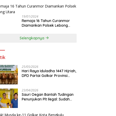
12 Tahun
19/01/2024
Remaja 16 Tahun Curanmor
Diamankan Polsek Lebong
Utara
Selengkapnya
tik
25/05/2026
Hari Raya Iduladha 1447 Hijriah,
DPD Partai Golkar Provinsi
Bengkulu Kurban 5 Sapi dan 1
Kambing
23/04/2026
Sauri Oegan Bantah Tudingan
Penunjukan Plt Ilegal: Sudah
Direstui DPP, Baca Aturan dan
Jangan Asbun!