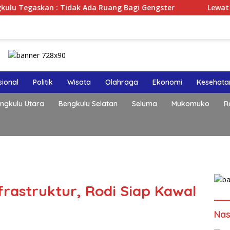
ak Ada Ruang Bagi Gengster
Lewat Podcast Tribun Ben
ional
Politik
Wisata
Olahraga
Ekonomi
Kesehata
ngkulu Utara
Bengkulu Selatan
Seluma
Mukomuko
R
rastruktur, Rodi Siap Kawal
Nas