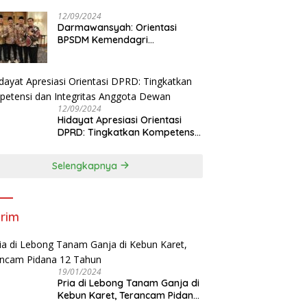
Tingkatkan Kapasitas Anggota
DPRD
12/09/2024
Darmawansyah: Orientasi
BPSDM Kemendagri
Tingkatkan Pemahaman
Anggota DPRD
12/09/2024
Hidayat Apresiasi Orientasi
DPRD: Tingkatkan Kompetensi
dan Integritas Anggota Dewan
Selengkapnya
rim
19/01/2024
Pria di Lebong Tanam Ganja di
Kebun Karet, Terancam Pidana