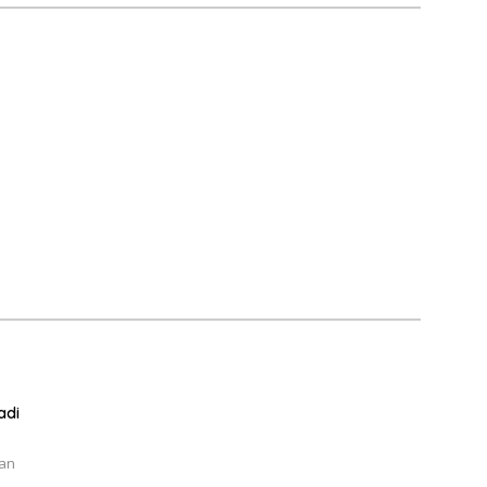
adi
dan