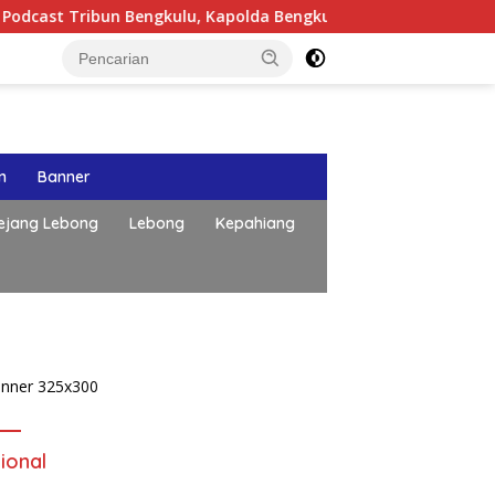
gkulu, Kapolda Bengkulu Paparkan Komitmen Mewujudkan Polri
n
Banner
ejang Lebong
Lebong
Kepahiang
ional