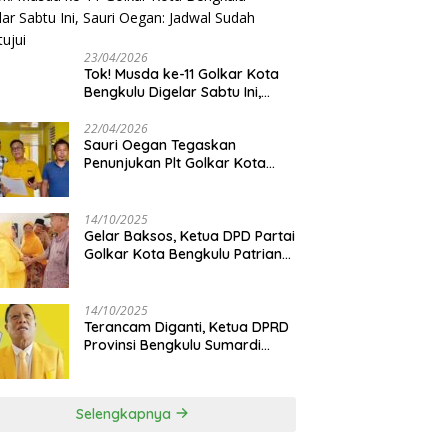
23/04/2026
‎Tok! Musda ke-11 Golkar Kota
Bengkulu Digelar Sabtu Ini,
Sauri Oegan: Jadwal Sudah
Disetujui
22/04/2026
Sauri Oegan Tegaskan
Penunjukan Plt Golkar Kota
Bengkulu Sesuai Prosedur: “Ini
Rumah Kami Sendiri”
14/10/2025
‎Gelar Baksos, Ketua DPD Partai
Golkar Kota Bengkulu Patriana
Sosialinda: Aksi Nyata Berikan
Manfaat bagi Masyarakat
14/10/2025
Terancam Diganti, Ketua DPRD
Provinsi Bengkulu Sumardi
Bakal Ajukan Sanggahan ke
DPP Golkar
Selengkapnya