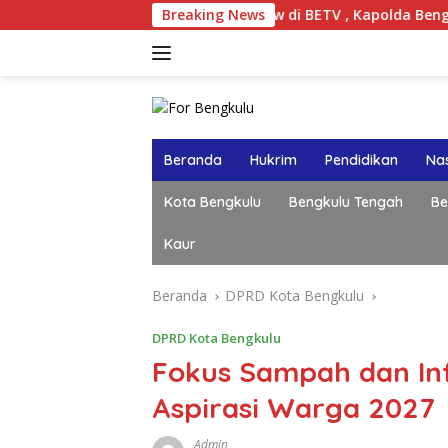
Langsung
Dalam Talkshow di BETV , Kapolda Bengkulu Tegaskan : Tid
Breaking News
ke
konten
Beranda
Hukrim
Pendidikan
Nas
Kota Bengkulu
Bengkulu Tengah
Be
Kaur
Beranda
DPRD Kota Bengkulu
DPRD Kota Bengkulu
Fokus Sampah dan Inf
Aspirasi Warga 2027
Admin