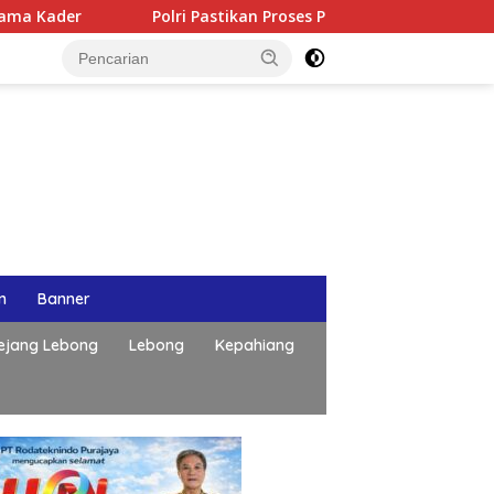
Polri Pastikan Proses Pemeriksaan Personel di Aceh Dilaksan
n
Banner
ejang Lebong
Lebong
Kepahiang