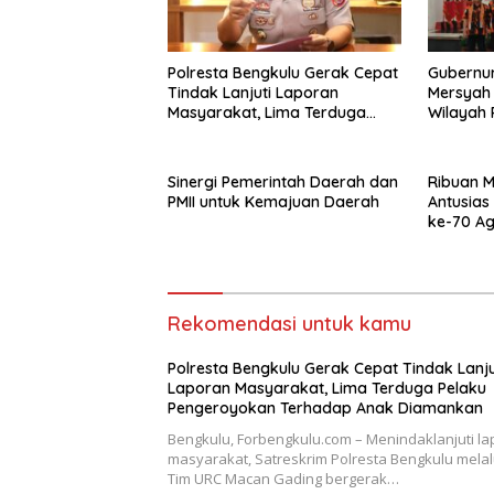
‎Polresta Bengkulu Gerak Cepat
Gubernur
Tindak Lanjuti Laporan
Mersyah 
Masyarakat, Lima Terduga
Wilayah 
Pelaku Pengeroyokan
Provinsi
Terhadap Anak Diamankan
Sinergi Pemerintah Daerah dan
Ribuan 
PMII untuk Kemajuan Daerah
Antusias 
ke-70 A
Rekomendasi untuk kamu
‎Polresta Bengkulu Gerak Cepat Tindak Lanju
Laporan Masyarakat, Lima Terduga Pelaku
Pengeroyokan Terhadap Anak Diamankan
‎Bengkulu, Forbengkulu.com – Menindaklanjuti l
masyarakat, Satreskrim Polresta Bengkulu melal
Tim URC Macan Gading bergerak…