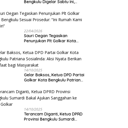
Bengkulu Digelar Sabtu Ini,
Sauri Oegan: Jadwal Sudah
Disetujui
22/04/2026
Sauri Oegan Tegaskan
Penunjukan Plt Golkar Kota
Bengkulu Sesuai Prosedur: “Ini
Rumah Kami Sendiri”
14/10/2025
‎Gelar Baksos, Ketua DPD Partai
Golkar Kota Bengkulu Patriana
Sosialinda: Aksi Nyata Berikan
Manfaat bagi Masyarakat
14/10/2025
Terancam Diganti, Ketua DPRD
Provinsi Bengkulu Sumardi
Bakal Ajukan Sanggahan ke