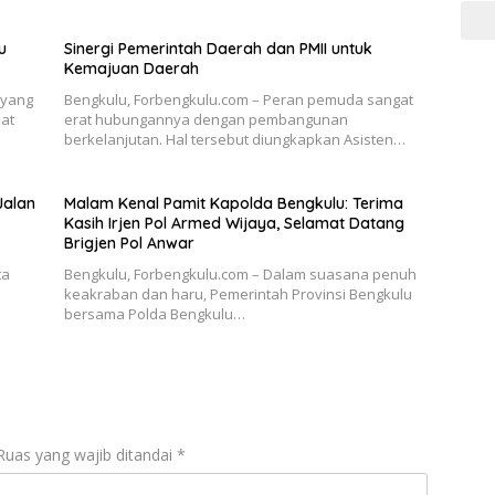
u
Sinergi Pemerintah Daerah dan PMII untuk
Kemajuan Daerah
 yang
Bengkulu, Forbengkulu.com – Peran pemuda sangat
bat
erat hubungannya dengan pembangunan
berkelanjutan. Hal tersebut diungkapkan Asisten…
Jalan
Malam Kenal Pamit Kapolda Bengkulu: Terima
Kasih Irjen Pol Armed Wijaya, Selamat Datang
Brigjen Pol Anwar
ta
Bengkulu, Forbengkulu.com – Dalam suasana penuh
keakraban dan haru, Pemerintah Provinsi Bengkulu
bersama Polda Bengkulu…
Ruas yang wajib ditandai
*