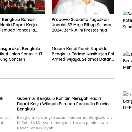
 Bengkulu Rohidin
Prabowo Subianto Tugaskan
Hadiri Rapat Kerja
Jonaidi SP Maju Pilbup Seluma
Pemuda Pancasila
2024, Berikut Ini Prestasinya
 Bengkulu
Masyarakat Bengkulu
Malam Kenal Pamit Kapolda
Ikuti Jalan Santai HUT
Bengkulu: Terima Kasih Irjen Pol
gung Concern
Armed Wijaya, Selamat Datang
Brigjen Pol Anwar
ti
Gubernur Bengkulu Rohidin Mersyah Hadiri
Rapat Kerja Wilayah Pemuda Pancasila Provinsi
Bengkulu
aporan
Bengkulu, Forbengkulu.com – Gubernur Bengkulu, dr.
ui
H. Rohidin Mersyah, menghadiri acara pembukaan
Rapat Kerja Wilayah…