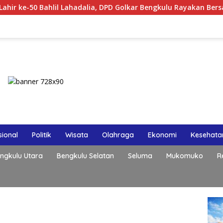
l Lahadalia, DPD Golkar Bengkulu Rayakan Bersama Kader
ional
Politik
Wisata
Olahraga
Ekonomi
Kesehata
ngkulu Utara
Bengkulu Selatan
Seluma
Mukomuko
R