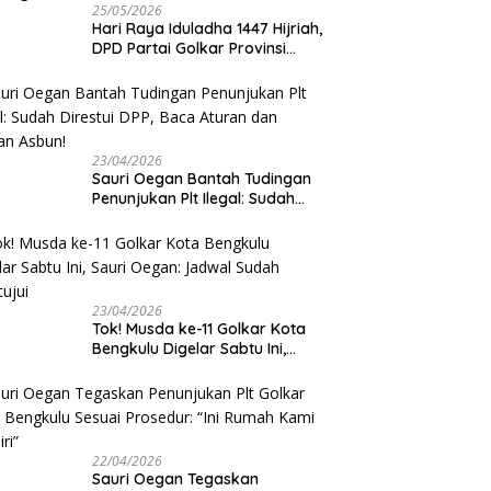
25/05/2026
Hari Raya Iduladha 1447 Hijriah,
DPD Partai Golkar Provinsi
Bengkulu Kurban 5 Sapi dan 1
Kambing
23/04/2026
Sauri Oegan Bantah Tudingan
Penunjukan Plt Ilegal: Sudah
Direstui DPP, Baca Aturan dan
Jangan Asbun!
23/04/2026
‎Tok! Musda ke-11 Golkar Kota
Bengkulu Digelar Sabtu Ini,
Sauri Oegan: Jadwal Sudah
Disetujui
22/04/2026
Sauri Oegan Tegaskan