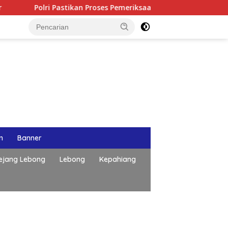
astikan Proses Pemeriksaan Personel di Aceh Dilaksanakan Secar
n
Banner
ejang Lebong
Lebong
Kepahiang