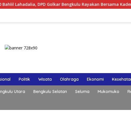
ia, DPD Golkar Bengkulu Rayakan Bersama Kader
Polri P
ional
Politik
Wisata
Olahraga
Ekonomi
Kesehata
ngkulu Utara
Bengkulu Selatan
Seluma
Mukomuko
R