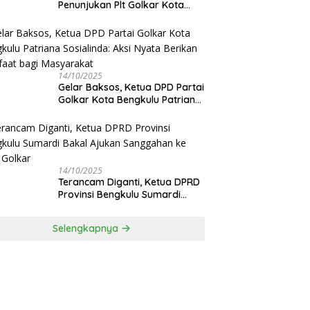
Penunjukan Plt Golkar Kota
Bengkulu Sesuai Prosedur: “Ini
Rumah Kami Sendiri”
14/10/2025
‎Gelar Baksos, Ketua DPD Partai
Golkar Kota Bengkulu Patriana
Sosialinda: Aksi Nyata Berikan
Manfaat bagi Masyarakat
14/10/2025
Terancam Diganti, Ketua DPRD
Provinsi Bengkulu Sumardi
Bakal Ajukan Sanggahan ke
DPP Golkar
Selengkapnya