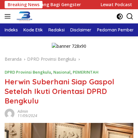
Langsung
a Ruang Bagi Gengster
Breaking News
Lewat Podcast Tribun Bengkulu
ke
konten
Indeks
Kode Etik
Redaksi
Disclaimer
Pedoman Pemberita
Beranda
DPRD Provinsi Bengkulu
DPRD Provinsi Bengkulu
,
Nasional
,
PEMERINTAH
Herwin Suberhani Siap Gaspol
Setelah Ikuti Orientasi DPRD
Bengkulu
Admin
11/09/2024