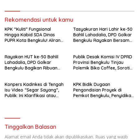
PUPR
Rekomendasi untuk kamu
KPK “Kuliti” Fungsional
Tasyakuran Hari Lahir ke-50
Hingga Kabid SDA Dinas
Bahlil Lahadalia, DPD Golkar
PUPR Kota Bengkulu! Aliran
Bengkulu Rayakan Bersama
Uang Rp4 Miliar Jadi Sorotan
Kader
Rayakan HUT ke-50 Bahlil
Publik Desak Komisi IV DPRD
Lahadalia, DPD Golkar
Provinsi Bengkulu Tinjau
Bengkulu Bagikan Ribuan
Polemik Bika Coffee, Soroti
Nasi Kotak dan Bantuan ke
Dugaan Pergeseran Konsep
Puluhan Panti Asuhan
Family Cafe
Konpers Kadinkes di Tengah
KPK Bidik Dugaan
Isu Video “Segar Sayang”,
Pengondisian Proyek di
Publik: Ini Klarifikasi atau
Pemkot Bengkulu, Penyidikan
Bukan?
Tak Hanya Menyasar Kadis
PUPR
Tinggalkan Balasan
Alamat email Anda tidak akan dipublikasikan.
Ruas yang wajib