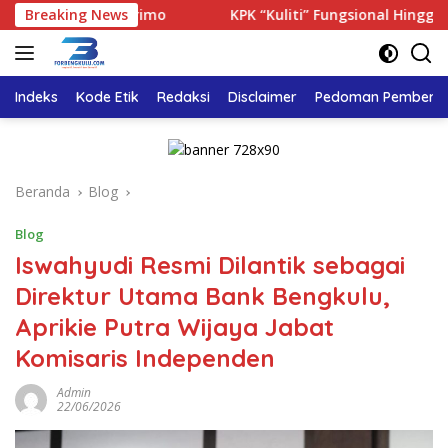
Langsung
ematian Sutrimo
Breaking News
KPK “Kuliti” Fungsional Hingga Kabid S
ke
konten
Indeks
Kode Etik
Redaksi
Disclaimer
Pedoman Pemberita
Beranda
Blog
Blog
Iswahyudi Resmi Dilantik sebagai
Direktur Utama Bank Bengkulu,
Aprikie Putra Wijaya Jabat
Komisaris Independen
Admin
22/06/2026