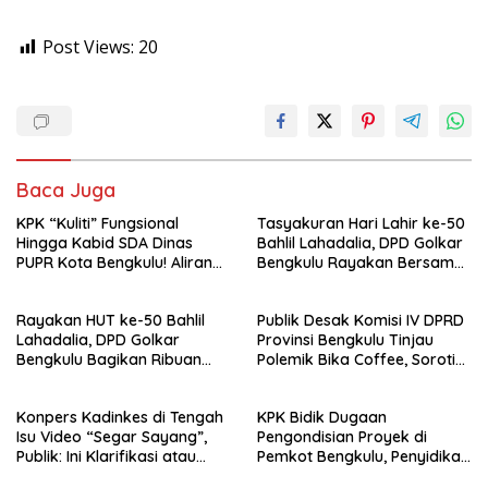
Post Views:
20
Baca Juga
KPK “Kuliti” Fungsional
Tasyakuran Hari Lahir ke-50
Hingga Kabid SDA Dinas
Bahlil Lahadalia, DPD Golkar
PUPR Kota Bengkulu! Aliran
Bengkulu Rayakan Bersama
Uang Rp4 Miliar Jadi Sorotan
Kader
Rayakan HUT ke-50 Bahlil
Publik Desak Komisi IV DPRD
Lahadalia, DPD Golkar
Provinsi Bengkulu Tinjau
Bengkulu Bagikan Ribuan
Polemik Bika Coffee, Soroti
Nasi Kotak dan Bantuan ke
Dugaan Pergeseran Konsep
Puluhan Panti Asuhan
Family Cafe
Konpers Kadinkes di Tengah
KPK Bidik Dugaan
Isu Video “Segar Sayang”,
Pengondisian Proyek di
Publik: Ini Klarifikasi atau
Pemkot Bengkulu, Penyidikan
Bukan?
Tak Hanya Menyasar Kadis