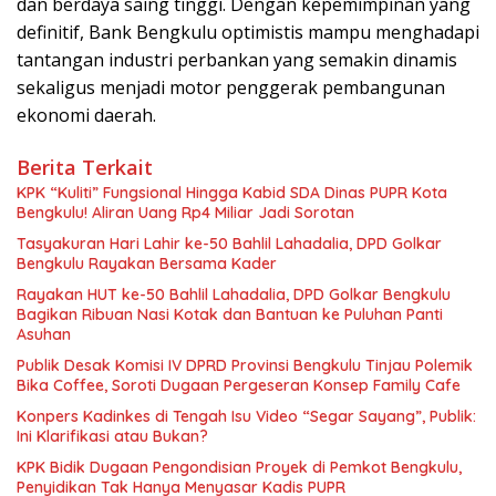
dan berdaya saing tinggi. Dengan kepemimpinan yang
definitif, Bank Bengkulu optimistis mampu menghadapi
tantangan industri perbankan yang semakin dinamis
sekaligus menjadi motor penggerak pembangunan
ekonomi daerah.
Berita Terkait
KPK “Kuliti” Fungsional Hingga Kabid SDA Dinas PUPR Kota
Bengkulu! Aliran Uang Rp4 Miliar Jadi Sorotan
Tasyakuran Hari Lahir ke-50 Bahlil Lahadalia, DPD Golkar
Bengkulu Rayakan Bersama Kader
Rayakan HUT ke-50 Bahlil Lahadalia, DPD Golkar Bengkulu
Bagikan Ribuan Nasi Kotak dan Bantuan ke Puluhan Panti
Asuhan
Publik Desak Komisi IV DPRD Provinsi Bengkulu Tinjau Polemik
Bika Coffee, Soroti Dugaan Pergeseran Konsep Family Cafe
Konpers Kadinkes di Tengah Isu Video “Segar Sayang”, Publik:
Ini Klarifikasi atau Bukan?
KPK Bidik Dugaan Pengondisian Proyek di Pemkot Bengkulu,
Penyidikan Tak Hanya Menyasar Kadis PUPR