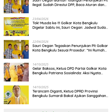
Sauri Oegan Bantah Tudingan Penunjukan Plt
Ilegal: Sudah Direstui DPP, Baca Aturan dan
Jangan Asbun!
23/04/2026
‎Tok! Musda ke-11 Golkar Kota Bengkulu
Digelar Sabtu Ini, Sauri Oegan: Jadwal Sudah
Disetujui
22/04/2026
Sauri Oegan Tegaskan Penunjukan Plt Golkar
Kota Bengkulu Sesuai Prosedur: “Ini Rumah
Kami Sendiri”
14/10/2025
‎Gelar Baksos, Ketua DPD Partai Golkar Kota
Bengkulu Patriana Sosialinda: Aksi Nyata
Berikan Manfaat bagi Masyarakat
14/10/2025
Terancam Diganti, Ketua DPRD Provinsi
Bengkulu Sumardi Bakal Ajukan Sanggahan
ke DPP Golkar