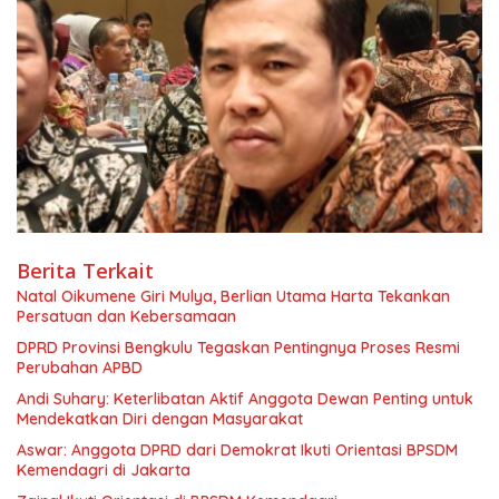
Berita Terkait
‎Natal Oikumene Giri Mulya, Berlian Utama Harta Tekankan
Persatuan dan Kebersamaan
DPRD Provinsi Bengkulu Tegaskan Pentingnya Proses Resmi
Perubahan APBD
Andi Suhary: Keterlibatan Aktif Anggota Dewan Penting untuk
Mendekatkan Diri dengan Masyarakat
Aswar: Anggota DPRD dari Demokrat Ikuti Orientasi BPSDM
Kemendagri di Jakarta