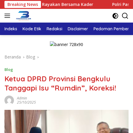
Langsung
kar Bengkulu Rayakan Bersama Kader
Breaking News
Polri Pastikan Pro
ke
konten
Indeks
Kode Etik
Redaksi
Disclaimer
Pedoman Pemberita
Beranda
Blog
Blog
Ketua DPRD Provinsi Bengkulu
Tanggapi Isu “Rumdin”, Koreksi!
Admin
25/10/2025