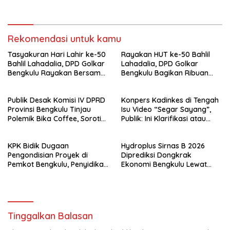
Tak Hanya Menyasar Kadis
Ribuan Pengunjung
PUPR
Rekomendasi untuk kamu
Tasyakuran Hari Lahir ke-50
Rayakan HUT ke-50 Bahlil
Bahlil Lahadalia, DPD Golkar
Lahadalia, DPD Golkar
Bengkulu Rayakan Bersama
Bengkulu Bagikan Ribuan
Kader
Nasi Kotak dan Bantuan ke
Puluhan Panti Asuhan
Publik Desak Komisi IV DPRD
Konpers Kadinkes di Tengah
Provinsi Bengkulu Tinjau
Isu Video “Segar Sayang”,
Polemik Bika Coffee, Soroti
Publik: Ini Klarifikasi atau
Dugaan Pergeseran Konsep
Bukan?
Family Cafe
KPK Bidik Dugaan
Hydroplus Sirnas B 2026
Pengondisian Proyek di
Diprediksi Dongkrak
Pemkot Bengkulu, Penyidikan
Ekonomi Bengkulu Lewat
Tak Hanya Menyasar Kadis
Ribuan Pengunjung
PUPR
Tinggalkan Balasan