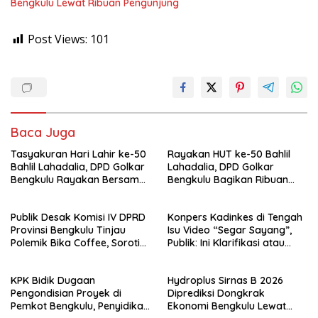
Bengkulu Lewat Ribuan Pengunjung
Post Views:
101
Baca Juga
Tasyakuran Hari Lahir ke-50
Rayakan HUT ke-50 Bahlil
Bahlil Lahadalia, DPD Golkar
Lahadalia, DPD Golkar
Bengkulu Rayakan Bersama
Bengkulu Bagikan Ribuan
Kader
Nasi Kotak dan Bantuan ke
Puluhan Panti Asuhan
Publik Desak Komisi IV DPRD
Konpers Kadinkes di Tengah
Provinsi Bengkulu Tinjau
Isu Video “Segar Sayang”,
Polemik Bika Coffee, Soroti
Publik: Ini Klarifikasi atau
Dugaan Pergeseran Konsep
Bukan?
Family Cafe
KPK Bidik Dugaan
Hydroplus Sirnas B 2026
Pengondisian Proyek di
Diprediksi Dongkrak
Pemkot Bengkulu, Penyidikan
Ekonomi Bengkulu Lewat