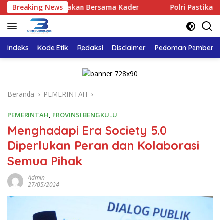
Langsung
kulu Rayakan Bersama Kader
Breaking News
Polri Pastikan Proses Pemer
ke
konten
Indeks
Kode Etik
Redaksi
Disclaimer
Pedoman Pemberita
Beranda
PEMERINTAH
PEMERINTAH
,
PROVINSI BENGKULU
Menghadapi Era Society 5.0
Diperlukan Peran dan Kolaborasi
Semua Pihak
Admin
27/05/2024