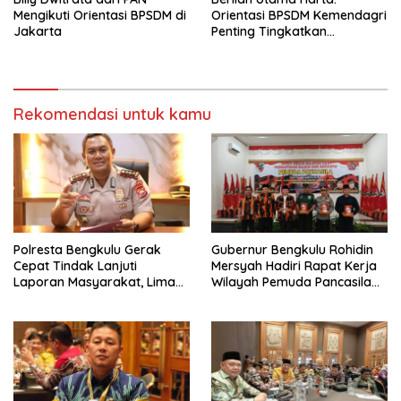
Mengikuti Orientasi BPSDM di
Orientasi BPSDM Kemendagri
Jakarta
Penting Tingkatkan
Kapasitas Anggota DPRD
Rekomendasi untuk kamu
‎Polresta Bengkulu Gerak
Gubernur Bengkulu Rohidin
Cepat Tindak Lanjuti
Mersyah Hadiri Rapat Kerja
Laporan Masyarakat, Lima
Wilayah Pemuda Pancasila
Terduga Pelaku
Provinsi Bengkulu
Pengeroyokan Terhadap
Anak Diamankan