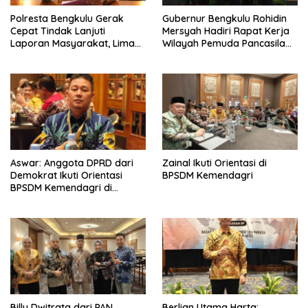
‎Polresta Bengkulu Gerak
Gubernur Bengkulu Rohidin
Cepat Tindak Lanjuti
Mersyah Hadiri Rapat Kerja
Laporan Masyarakat, Lima
Wilayah Pemuda Pancasila
Terduga Pelaku
Provinsi Bengkulu
Pengeroyokan Terhadap
Anak Diamankan
Aswar: Anggota DPRD dari
Zainal Ikuti Orientasi di
Demokrat Ikuti Orientasi
BPSDM Kemendagri
BPSDM Kemendagri di
Jakarta
Billy Dwitrata dari PAN
Berlian Utama Harta: