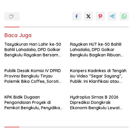
Baca Juga
Tasyakuran Hari Lahir ke-50
Rayakan HUT ke-50 Bahlil
Bahlil Lahadalia, DPD Golkar
Lahadalia, DPD Golkar
Bengkulu Rayakan Bersama
Bengkulu Bagikan Ribuan
Kader
Nasi Kotak dan Bantuan ke
Puluhan Panti Asuhan
Publik Desak Komisi IV DPRD
Konpers Kadinkes di Tengah
Provinsi Bengkulu Tinjau
Isu Video “Segar Sayang”,
Polemik Bika Coffee, Soroti
Publik: Ini Klarifikasi atau
Dugaan Pergeseran Konsep
Bukan?
Family Cafe
KPK Bidik Dugaan
Hydroplus Sirnas B 2026
Pengondisian Proyek di
Diprediksi Dongkrak
Pemkot Bengkulu, Penyidikan
Ekonomi Bengkulu Lewat
Tak Hanya Menyasar Kadis
Ribuan Pengunjung
PUPR