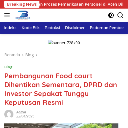
Langsung
ri Pastikan Proses Pemeriksaan Personel di Aceh Dilaksanakan S
Breaking News
ke
konten
Indeks
Kode Etik
Redaksi
Disclaimer
Pedoman Pemberita
Beranda
Blog
Blog
Pembangunan Food court
Dihentikan Sementara, DPRD dan
Investor Sepakat Tunggu
Keputusan Resmi
Admin
22/04/2025