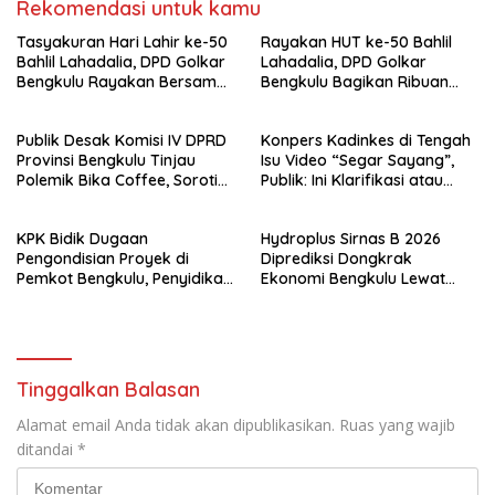
Rekomendasi untuk kamu
Tasyakuran Hari Lahir ke-50
Rayakan HUT ke-50 Bahlil
Bahlil Lahadalia, DPD Golkar
Lahadalia, DPD Golkar
Bengkulu Rayakan Bersama
Bengkulu Bagikan Ribuan
Kader
Nasi Kotak dan Bantuan ke
Puluhan Panti Asuhan
Publik Desak Komisi IV DPRD
Konpers Kadinkes di Tengah
Provinsi Bengkulu Tinjau
Isu Video “Segar Sayang”,
Polemik Bika Coffee, Soroti
Publik: Ini Klarifikasi atau
Dugaan Pergeseran Konsep
Bukan?
Family Cafe
KPK Bidik Dugaan
Hydroplus Sirnas B 2026
Pengondisian Proyek di
Diprediksi Dongkrak
Pemkot Bengkulu, Penyidikan
Ekonomi Bengkulu Lewat
Tak Hanya Menyasar Kadis
Ribuan Pengunjung
PUPR
Tinggalkan Balasan
Alamat email Anda tidak akan dipublikasikan.
Ruas yang wajib
ditandai
*