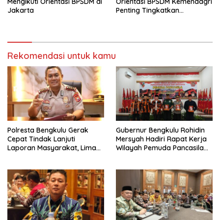
Mengikuti Orientasi BPSDM di
Orientasi BPSDM Kemendagri
Jakarta
Penting Tingkatkan
Kapasitas Anggota DPRD
Rekomendasi untuk kamu
‎Polresta Bengkulu Gerak
Gubernur Bengkulu Rohidin
Cepat Tindak Lanjuti
Mersyah Hadiri Rapat Kerja
Laporan Masyarakat, Lima
Wilayah Pemuda Pancasila
Terduga Pelaku
Provinsi Bengkulu
Pengeroyokan Terhadap
Anak Diamankan