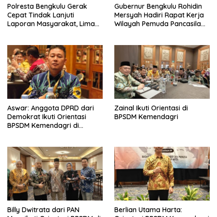
‎Polresta Bengkulu Gerak
Gubernur Bengkulu Rohidin
Cepat Tindak Lanjuti
Mersyah Hadiri Rapat Kerja
Laporan Masyarakat, Lima
Wilayah Pemuda Pancasila
Terduga Pelaku
Provinsi Bengkulu
Pengeroyokan Terhadap
Anak Diamankan
Aswar: Anggota DPRD dari
Zainal Ikuti Orientasi di
Demokrat Ikuti Orientasi
BPSDM Kemendagri
BPSDM Kemendagri di
Jakarta
Billy Dwitrata dari PAN
Berlian Utama Harta: