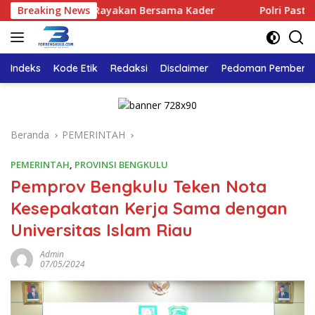
Langsung
r Bengkulu Rayakan Bersama Kader
Breaking News
Polri Pastikan Prose
ke
konten
Indeks
Kode Etik
Redaksi
Disclaimer
Pedoman Pemberita
Beranda
PEMERINTAH
PEMERINTAH
,
PROVINSI BENGKULU
Pemprov Bengkulu Teken Nota
Kesepakatan Kerja Sama dengan
Universitas Islam Riau
Admin
07/05/2024