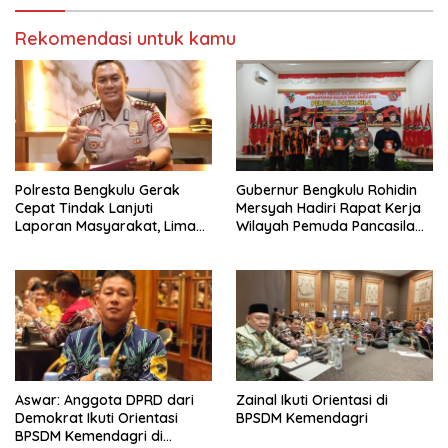
Rekomendasi untuk kamu
‎Polresta Bengkulu Gerak
Gubernur Bengkulu Rohidin
Cepat Tindak Lanjuti
Mersyah Hadiri Rapat Kerja
Laporan Masyarakat, Lima
Wilayah Pemuda Pancasila
Terduga Pelaku
Provinsi Bengkulu
Pengeroyokan Terhadap
Anak Diamankan
Aswar: Anggota DPRD dari
Zainal Ikuti Orientasi di
Demokrat Ikuti Orientasi
BPSDM Kemendagri
BPSDM Kemendagri di