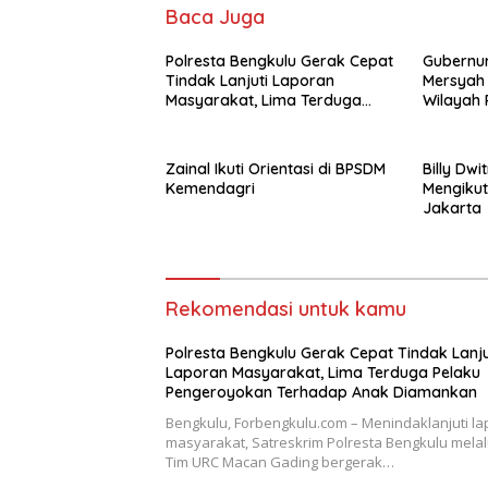
Baca Juga
‎Polresta Bengkulu Gerak Cepat
Gubernur
Tindak Lanjuti Laporan
Mersyah 
Masyarakat, Lima Terduga
Wilayah 
Pelaku Pengeroyokan
Provinsi
Terhadap Anak Diamankan
Zainal Ikuti Orientasi di BPSDM
Billy Dwi
Kemendagri
Mengikut
Jakarta
Rekomendasi untuk kamu
‎Polresta Bengkulu Gerak Cepat Tindak Lanju
Laporan Masyarakat, Lima Terduga Pelaku
Pengeroyokan Terhadap Anak Diamankan
‎Bengkulu, Forbengkulu.com – Menindaklanjuti l
masyarakat, Satreskrim Polresta Bengkulu melal
Tim URC Macan Gading bergerak…