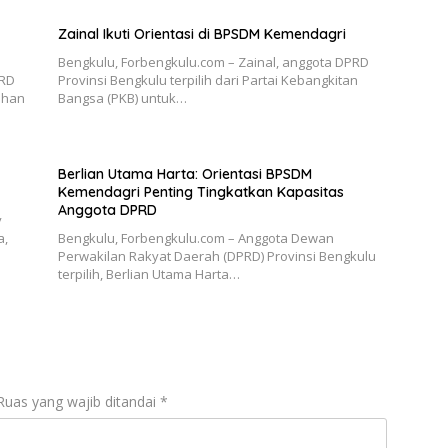
Zainal Ikuti Orientasi di BPSDM Kemendagri
Bengkulu, Forbengkulu.com – Zainal, anggota DPRD
PRD
Provinsi Bengkulu terpilih dari Partai Kebangkitan
lihan
Bangsa (PKB) untuk…
Berlian Utama Harta: Orientasi BPSDM
Kemendagri Penting Tingkatkan Kapasitas
Anggota DPRD
y
a,
Bengkulu, Forbengkulu.com – Anggota Dewan
Perwakilan Rakyat Daerah (DPRD) Provinsi Bengkulu
terpilih, Berlian Utama Harta…
Ruas yang wajib ditandai
*