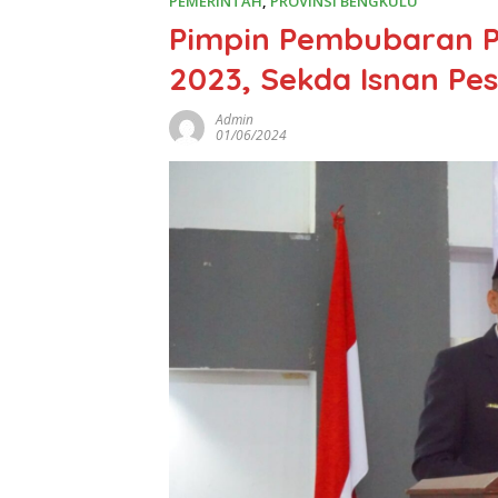
PEMERINTAH
,
PROVINSI BENGKULU
Pimpin Pembubaran Pa
2023, Sekda Isnan Pes
Admin
01/06/2024