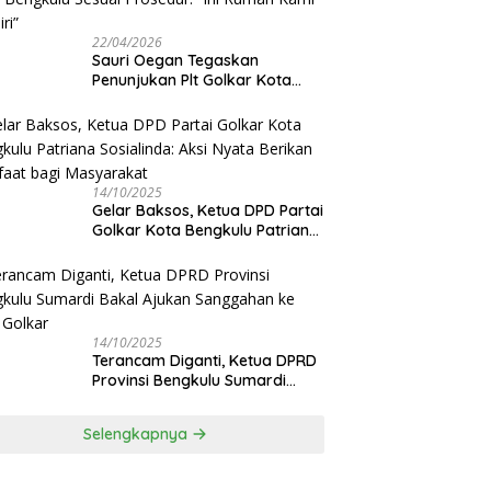
22/04/2026
Sauri Oegan Tegaskan
Penunjukan Plt Golkar Kota
Bengkulu Sesuai Prosedur: “Ini
Rumah Kami Sendiri”
14/10/2025
‎Gelar Baksos, Ketua DPD Partai
Golkar Kota Bengkulu Patriana
Sosialinda: Aksi Nyata Berikan
Manfaat bagi Masyarakat
14/10/2025
Terancam Diganti, Ketua DPRD
Provinsi Bengkulu Sumardi
Bakal Ajukan Sanggahan ke
DPP Golkar
Selengkapnya