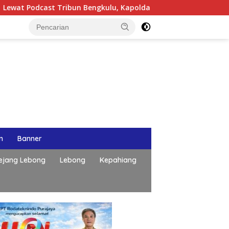
bun Bengkulu, Kapolda Bengkulu Paparkan Komitmen Mewujudkan
n
Banner
ejang Lebong
Lebong
Kepahiang