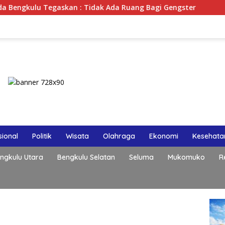
n : Tidak Ada Ruang Bagi Gengster
Lewat Podcast Tri
ional
Politik
Wisata
Olahraga
Ekonomi
Kesehata
ngkulu Utara
Bengkulu Selatan
Seluma
Mukomuko
R