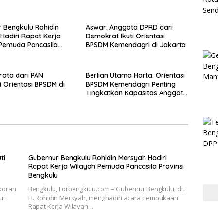
 Bengkulu Rohidin
Aswar: Anggota DPRD dari
Hadiri Rapat Kerja
Demokrat Ikuti Orientasi
Pemuda Pancasila
BPSDM Kemendagri di Jakarta
 Bengkulu
trata dari PAN
Berlian Utama Harta: Orientasi
i Orientasi BPSDM di
BPSDM Kemendagri Penting
Tingkatkan Kapasitas Anggota
DPRD
ti
Gubernur Bengkulu Rohidin Mersyah Hadiri
Rapat Kerja Wilayah Pemuda Pancasila Provinsi
Bengkulu
aporan
Bengkulu, Forbengkulu.com – Gubernur Bengkulu, dr.
ui
H. Rohidin Mersyah, menghadiri acara pembukaan
Rapat Kerja Wilayah…