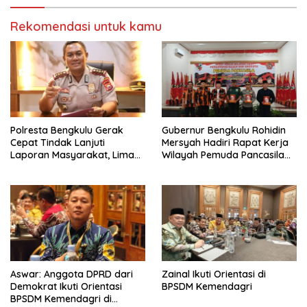
Rekomendasi untuk kamu
‎Polresta Bengkulu Gerak
Gubernur Bengkulu Rohidin
Cepat Tindak Lanjuti
Mersyah Hadiri Rapat Kerja
Laporan Masyarakat, Lima
Wilayah Pemuda Pancasila
Terduga Pelaku
Provinsi Bengkulu
Pengeroyokan Terhadap
Anak Diamankan
Aswar: Anggota DPRD dari
Zainal Ikuti Orientasi di
Demokrat Ikuti Orientasi
BPSDM Kemendagri
BPSDM Kemendagri di