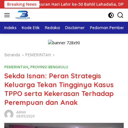
Langsung
Tasyakuran Hari Lahir ke-50 Bahlil Lahadalia, DPD Golkar Ben
Breaking News
ke
konten
Indeks
Kode Etik
Redaksi
Disclaimer
Pedoman Pemberita
Beranda
PEMERINTAH
PEMERINTAH
,
PROVINSI BENGKULU
Sekda Isnan: Peran Strategis
Keluarga Tekan Tingginya Kasus
TPPO serta Kekerasan Terhadap
Perempuan dan Anak
Admin
08/05/2024