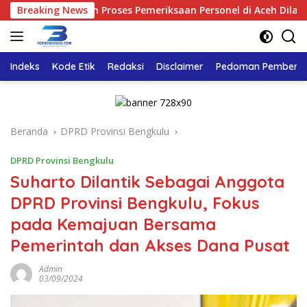
Langsung
astikan Proses Pemeriksaan Personel di Aceh Dilaksanakan Secar
Breaking News
ke
konten
Indeks
Kode Etik
Redaksi
Disclaimer
Pedoman Pemberita
Beranda
DPRD Provinsi Bengkulu
DPRD Provinsi Bengkulu
Suharto Dilantik Sebagai Anggota
DPRD Provinsi Bengkulu, Fokus
pada Kemajuan Bersama
Pemerintah dan Akses Dana Pusat
Admin
03/09/2024