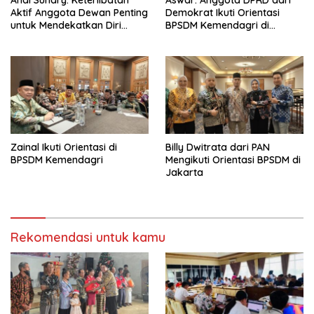
Andi Suhary: Keterlibatan
Aswar: Anggota DPRD dari
Aktif Anggota Dewan Penting
Demokrat Ikuti Orientasi
untuk Mendekatkan Diri
BPSDM Kemendagri di
dengan Masyarakat
Jakarta
Zainal Ikuti Orientasi di
Billy Dwitrata dari PAN
BPSDM Kemendagri
Mengikuti Orientasi BPSDM di
Jakarta
Rekomendasi untuk kamu